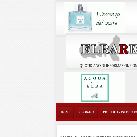
HOME
CRONACA
POLITICA - ISTITUZI
Controlli sul diporto e contrasto all'abusivism