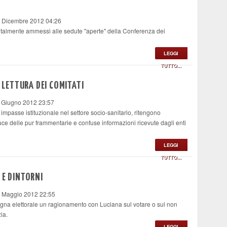
1 Dicembre 2012 04:26
entalmente ammessi alle sedute "aperte" della Conferenza dei
LEGGI
TUTTO...
A LETTURA DEI COMITATI
9 Giugno 2012 23:57
 impasse istituzionale nel settore socio-sanitario, ritengono
luce delle pur frammentarie e confuse informazioni ricevute dagli enti
LEGGI
TUTTO...
 E DINTORNI
4 Maggio 2012 22:55
gna elettorale un ragionamento con Luciana sul votare o sul non
ia.
LEGGI