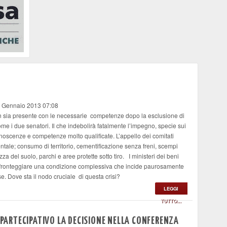
1 Gennaio 2013 07:08
on sia presente con le necessarie competenze dopo la esclusione di
me i due senatori. Il che indebolirà fatalmente l’impegno, specie sui
oscenze e competenze molto qualificate. L’appello dei comitati
entale; consumo di territorio, cementificazione senza freni, scempi
zza del suolo, parchi e aree protette sotto tiro. I ministeri dei beni
 di fronteggiare una condizione complessiva che incide paurosamente
e. Dove sta il nodo cruciale di questa crisi?
LEGGI
TUTTO...
O PARTECIPATIVO LA DECISIONE NELLA CONFERENZA