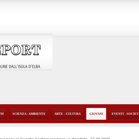
ONI
SCIENZA - AMBIENTE
ARTE - CULTURA
GIOVANI
EVENTI - SOCIE
o sul mare: la Guardia Costiera sanziona un diportista
-
07-08-2026