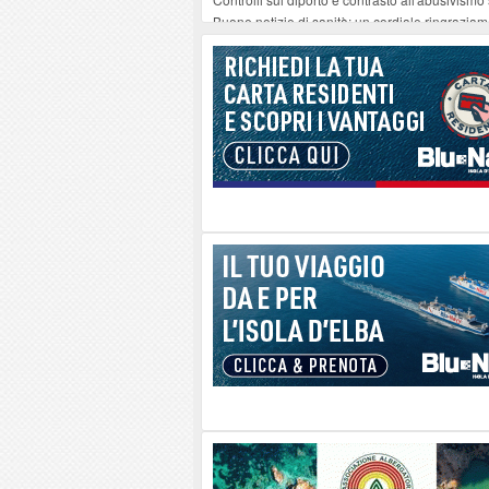
Buone notizie di sanità: un cordiale ringrazia
Altiero Spinelli e Ursula Hirschmann all'Elba: 
Capoliveri, potenziata la pulizia dei bordi strad
Marina di Campo tra i porti interessati dal nuo