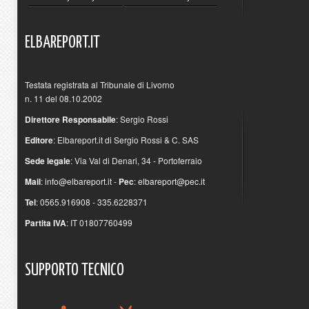
ELBAREPORT.IT
Testata registrata al Tribunale di Livorno
n. 11 del 08.10.2002
Direttore Responsabile
: Sergio Rossi
Editore
: Elbareport.it di Sergio Rossi & C. SAS
Sede legale
: Via Val di Denari, 34 - Portoferraio
Mail
:
info@elbareport.it
-
Pec
:
elbareport@pec.it
Tel
: 0565.916908 - 335.6228371
Partita IVA
: IT 01807760499
SUPPORTO
TECNICO