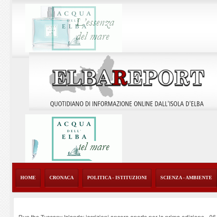
HOME
CRONACA
POLITICA - ISTITUZIONI
SCIENZA - AMBIENTE
Run the Tuscany Islands: iscrizioni ancora aperte per la prima edizione
-
06