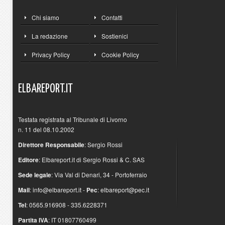
Chi siamo
Contatti
La redazione
Sostienici
Privacy Policy
Cookie Policy
ELBAREPORT.IT
Testata registrata al Tribunale di Livorno
n. 11 del 08.10.2002
Direttore Responsabile
: Sergio Rossi
Editore
: Elbareport.it di Sergio Rossi & C. SAS
Sede legale
: Via Val di Denari, 34 - Portoferraio
Mail
:
info@elbareport.it
-
Pec
:
elbareport@pec.it
Tel
: 0565.916908 - 335.6228371
Partita IVA
: IT 01807760499