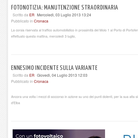
FOTONOTIZIA: MANUTENZIONE STRAORDINARIA
Scritto da
ER
Mercoledì, 03 Luglio 2013 13:24
Pubblicato in
Cronaca
La corsia riservata al traffico automobilistico in prossimità del Molo 1 al Porto di Portoferr
effettuato questa mattina, mercoledì 3 luglio,
ENNESIMO INCIDENTE SULLA VARIANTE
Scritto da
ER
Giovedì, 04 Luglio 2013 12:03
Pubblicato in
Cronaca
Ancora una volta i mezzi di soccorso in azione su uno dei punti dolenti, per la sua alta sini
d'Elba