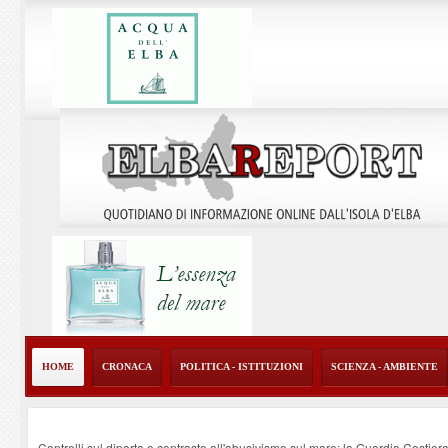
HOME
CRONACA
POLITICA - ISTITUZIONI
SCIENZA - AMBIENTE
Controlli sul diporto e contrasto all'abusivismo sul mare: la Guardia Costier