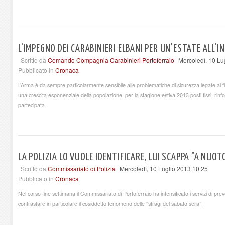
L’IMPEGNO DEI CARABINIERI ELBANI PER UN'ESTATE ALL'I
Scritto da
Comando Compagnia Carabinieri Portoferraio
Mercoledì, 10 Lu
Pubblicato in
Cronaca
L’Arma è da sempre particolarmente sensibile alle problematiche di sicurezza legate al f
una crescita esponenziale della popolazione, per la stagione estiva 2013 posti fissi, rinfor
partecipata.
LA POLIZIA LO VUOLE IDENTIFICARE, LUI SCAPPA "A NUOT
Scritto da
Commissariato di Polizia
Mercoledì, 10 Luglio 2013 10:25
Pubblicato in
Cronaca
Nel corso fine settimana il Commissariato di Portoferraio ha intensificato i servizi di pre
contrastare in particolare il cosiddetto fenomeno delle “stragi del sabato sera”.