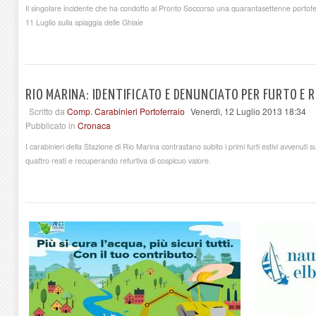
Il singolare incidente che ha condotto al Pronto Soccorso una quarantasettenne portofe
11 Luglio sulla spiaggia delle Ghiaie
RIO MARINA: IDENTIFICATO E DENUNCIATO PER FURTO E 
Scritto da
Comp. Carabinieri Portoferraio
Venerdì, 12 Luglio 2013 18:34
Pubblicato in
Cronaca
I carabinieri della Stazione di Rio Marina contrastano subito i primi furti estivi avvenuti s
quattro reati e recuperando refurtiva di cospicuo valore.