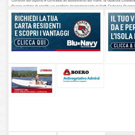
Buone notizie di sanità: un cordiale ringraziamento al Dott. Federico Rugger
Altiero Spinelli e Ursula Hirschmann all'Elba: riaffiora una testimonianza de
Capoliveri, potenziata la pulizia dei bordi stradali
-
07-08-2026
Marina di Campo tra i porti interessati dal nuovo piano dell'Autorità portual