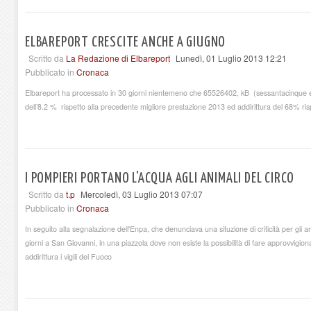
ELBAREPORT CRESCITE ANCHE A GIUGNO
Scritto da
La Redazione di Elbareport
Lunedì, 01 Luglio 2013 12:21
Pubblicato in
Cronaca
Elbareport ha processato in 30 giorni nientemeno che 65526402, kB (sessantacinque e 
dell’8.2 % rispetto alla precedente migliore prestazione 2013 ed addirittura del 68% ris
I POMPIERI PORTANO L'ACQUA AGLI ANIMALI DEL CIRCO
Scritto da
t.p
Mercoledì, 03 Luglio 2013 07:07
Pubblicato in
Cronaca
In seguito alla segnalazione dell'Enpa, che denunciava una situzione di criticità per gli an
giorni a San Giovanni, in una piazzola dove non esiste la possibilità di fare approvvigi
addirittura i vigili del Fuoco