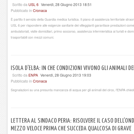
Scritto da
USL 6
Venerdì, 28 Giugno 2013 18:51
Pubblicato in
Cronaca
È partito il servizio della Guardia medica turistica. Il piano di assistenza territoriale stra
USL 6 per rispondere alle esigenze sanitarie dei villeggianti garantisce prestazioni come a
ambulatoriali, visite domiciliari, primo soccorso, assistenza infermieristica ai turisti e d
trasportabili con mezzi comuni.
ISOLA D'ELBA: IN CHE CONDIZIONI VIVONO GLI ANIMALI DE
Scritto da
ENPA
Venerdì, 28 Giugno 2013 19:03
Pubblicato in
Cronaca
Segnalazioni su una presunta mancanza di acqua per gli animali del circo, l'ENPA chiede
LETTERA AL SINDACO PERIA: RISOLVERE IL CASO DELL'
MEZZO VELOCE PRIMA CHE SUCCEDA QUALCOSA DI GRAVE