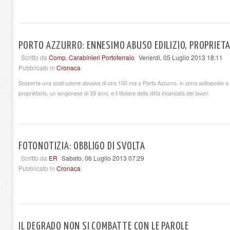
PORTO AZZURRO: ENNESIMO ABUSO EDILIZIO, PROPRIETA
Scritto da
Comp. Carabinieri Portoferraio
Venerdì, 05 Luglio 2013 18:11
Pubblicato in
Cronaca
Scoperta una costruzione abusiva di cira 100 mq a Porto Azzurro. in zona sottoposta a d
proprietario, un longonese di 33 anni, e il titolare della ditta incaricata dei lavori.
FOTONOTIZIA: OBBLIGO DI SVOLTA
Scritto da
ER
Sabato, 06 Luglio 2013 07:29
Pubblicato in
Cronaca
IL DEGRADO NON SI COMBATTE CON LE PAROLE