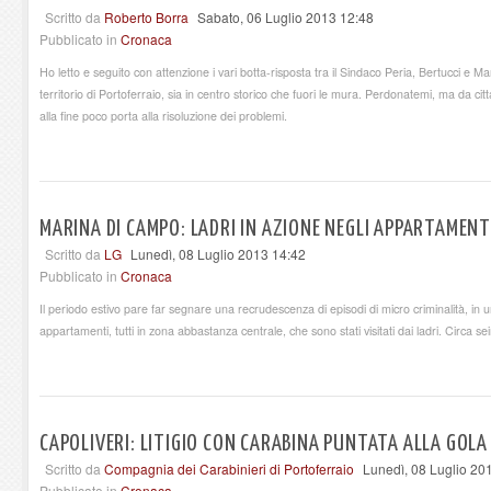
Scritto da
Roberto Borra
Sabato, 06 Luglio 2013 12:48
Pubblicato in
Cronaca
Ho letto e seguito con attenzione i vari botta-risposta tra il Sindaco Peria, Bertucci e Ma
territorio di Portoferraio, sia in centro storico che fuori le mura. Perdonatemi, ma da c
alla fine poco porta alla risoluzione dei problemi.
MARINA DI CAMPO: LADRI IN AZIONE NEGLI APPARTAMENT
Scritto da
LG
Lunedì, 08 Luglio 2013 14:42
Pubblicato in
Cronaca
Il periodo estivo pare far segnare una recrudescenza di episodi di micro criminalità, in un
appartamenti, tutti in zona abbastanza centrale, che sono stati visitati dai ladri. Circa seim
CAPOLIVERI: LITIGIO CON CARABINA PUNTATA ALLA GOLA
Scritto da
Compagnia dei Carabinieri di Portoferraio
Lunedì, 08 Luglio 20
Pubblicato in
Cronaca