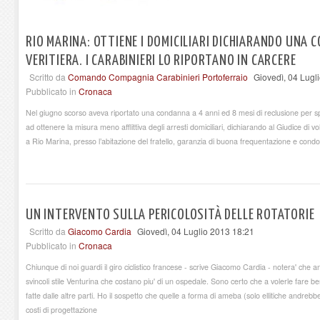
RIO MARINA: OTTIENE I DOMICILIARI DICHIARANDO UNA 
VERITIERA. I CARABINIERI LO RIPORTANO IN CARCERE
Scritto da
Comando Compagnia Carabinieri Portoferraio
Giovedì, 04 Lugl
Pubblicato in
Cronaca
Nel giugno scorso aveva riportato una condanna a 4 anni ed 8 mesi di reclusione per sp
ad ottenere la misura meno afflittiva degli arresti domiciliari, dichiarando al Giudice di vol
a Rio Marina, presso l’abitazione del fratello, garanzia di buona frequentazione e condo
UN INTERVENTO SULLA PERICOLOSITÀ DELLE ROTATORIE
Scritto da
Giacomo Cardia
Giovedì, 04 Luglio 2013 18:21
Pubblicato in
Cronaca
Chiunque di noi guardi il giro ciclistico francese - scrive Giacomo Cardia - notera' ch
svincoli stile Venturina che costano piu' di un ospedale. Sono certo che a volerle far
fatte dalle altre parti. Ho il sospetto che quelle a forma di ameba (solo ellitiche andrebb
costi di progettazione