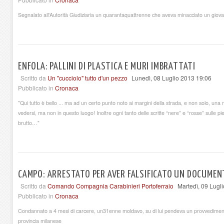
Segnalato all'Autorità Giudiziaria un quarantaquattrenne che aveva minacciato un gio
ENFOLA: PALLINI DI PLASTICA E MURI IMBRATTATI
Scritto da
Un "cucciolo" tutto d'un pezzo
Lunedì, 08 Luglio 2013 19:06
Pubblicato in
Cronaca
"Qui tutto è bello ... ma ad un certo punto noto ai margini della strada, e non solo, una miriad
vedersi, ma non in questo luogo! Inoltre ogni tanto delle scritte “nere” e “rosse” sulle pie
brutto…"
CAMPO: ARRESTATO PER AVER FALSIFICATO UN DOCUMEN
Scritto da
Comando Compagnia Carabinieri Portoferraio
Martedì, 09 Lugl
Pubblicato in
Cronaca
Condannato a 4 mesi di carcere, un31enne moldavo, su di lui pendeva un provvediment
provincia milanese