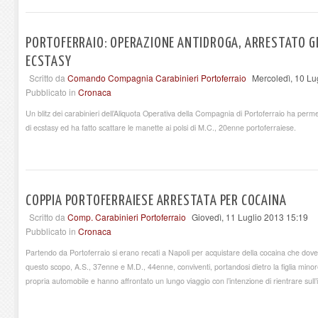
PORTOFERRAIO: OPERAZIONE ANTIDROGA, ARRESTATO GI
ECSTASY
Scritto da
Comando Compagnia Carabinieri Portoferraio
Mercoledì, 10 Lu
Pubblicato in
Cronaca
Un blitz dei carabinieri dell’Aliquota Operativa della Compagnia di Portoferraio ha perme
di ecstasy ed ha fatto scattare le manette ai polsi di M.C., 20enne portoferraiese.
COPPIA PORTOFERRAIESE ARRESTATA PER COCAINA
Scritto da
Comp. Carabinieri Portoferraio
Giovedì, 11 Luglio 2013 15:19
Pubblicato in
Cronaca
Partendo da Portoferraio si erano recati a Napoli per acquistare della cocaina che d
questo scopo, A.S., 37enne e M.D., 44enne, conviventi, portandosi dietro la figlia minor
propria automobile e hanno affrontato un lungo viaggio con l’intenzione di rientrare sull’i