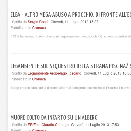
ELBA - ALTRO MEGA-ABUSO A PROCCHIO, DI FRONTE ALL
Scritto da
Sergio Rossi
Giovedì, 11 Luglio 2013 15:37
Pubblicato in
Cronaca
Il CFS ha fermato i lavori di un parcheggio-piscina-parco giochi (?) su una superficie d
LEGAMBIENTE SUL SEQUESTRO DELLA STRANA PISCINA/P
Scritto da
Legambiente Arcipelago Toscano
Giovedì, 11 Luglio 2013 16:5
Pubblicato in
Cronaca
Sorge proprio sulla collina di fronte all’ormai famigerato ecomostro di Procchio il nuovo 
MUORE COLTO DA INFARTO SU UN ALBERO
Scritto da
ER/Foto Claudia Colnago
Giovedì, 11 Luglio 2013 17:53
Pubblicato in
Cronaca