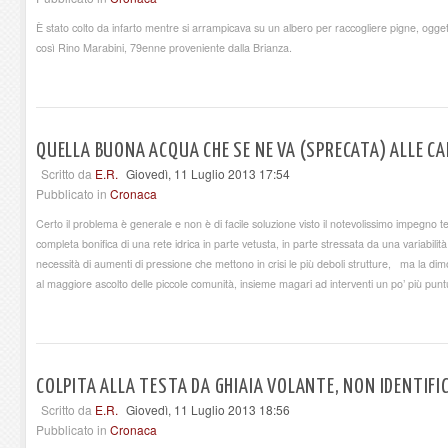
È stato colto da infarto mentre si arrampicava su un albero per raccogliere pigne, ogg
così Rino Marabini, 79enne proveniente dalla Brianza.
QUELLA BUONA ACQUA CHE SE NE VA (SPRECATA) ALLE CA
Scritto da
E.R.
Giovedì, 11 Luglio 2013 17:54
Pubblicato in
Cronaca
Certo il problema è generale e non è di facile soluzione visto il notevolissimo impegno 
completa bonifica di una rete idrica in parte vetusta, in parte stressata da una variabili
necessità di aumenti di pressione che mettono in crisi le più deboli strutture, ma la dimo
al maggiore ascolto delle piccole comunità, insieme magari ad interventi un po’ più pu
COLPITA ALLA TESTA DA GHIAIA VOLANTE, NON IDENTIFI
Scritto da
E.R.
Giovedì, 11 Luglio 2013 18:56
Pubblicato in
Cronaca