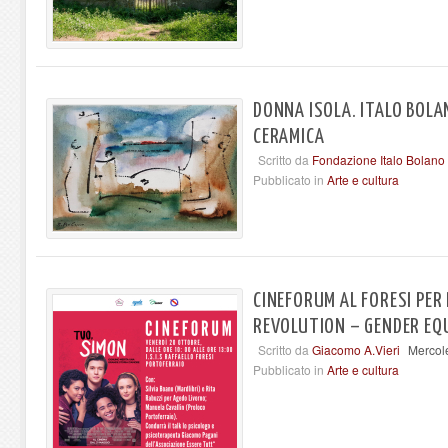
DONNA ISOLA. ITALO BOLAN
CERAMICA
Scritto da
Fondazione Italo Bolano
Pubblicato in
Arte e cultura
CINEFORUM AL FORESI PER
REVOLUTION – GENDER EQ
Scritto da
Giacomo A.Vieri
Mercole
Pubblicato in
Arte e cultura