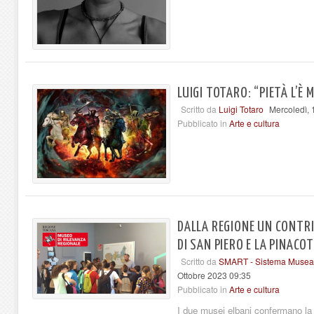
LUIGI TOTARO: “PIETÀ L’È
Scritto da
Luigi Totaro
Mercoledì, 
Pubblicato in
Arte e cultura
DALLA REGIONE UN CONTR
DI SAN PIERO E LA PINACO
Scritto da
SMART - Sistema Museal
Ottobre 2023 09:35
Pubblicato in
Arte e cultura
I due musei elbani confermano la q