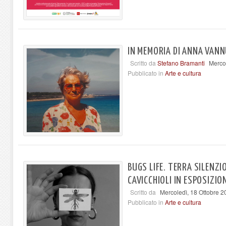
IN MEMORIA DI ANNA VANN
Scritto da
Stefano Bramanti
Merco
Pubblicato in
Arte e cultura
BUGS LIFE. TERRA SILENZ
CAVICCHIOLI IN ESPOSIZIO
Scritto da
Mercoledì, 18 Ottobre 2
Pubblicato in
Arte e cultura