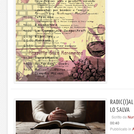
RADIC(I)AL
LO SALVA
Scritto da
Nun
00:40
Pubblicato in
A