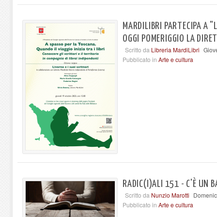
MARDILIBRI PARTECIPA A "
OGGI POMERIGGIO LA DIRE
Scritto da
Libreria MardiLibri
Giov
Pubblicato in
Arte e cultura
RADIC(I)ALI 151 - C'È UN 
Scritto da
Nunzio Marotti
Domenica
Pubblicato in
Arte e cultura