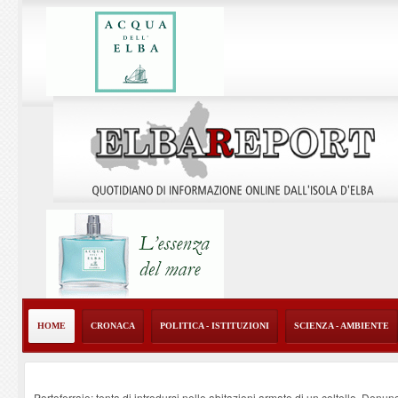
HOME
CRONACA
POLITICA - ISTITUZIONI
SCIENZA - AMBIENTE
Portoferraio: tenta di introdursi nelle abitazioni armato di un coltello. Denun