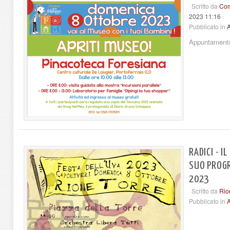
Scritto da
Com
2023 11:16
Pubblicato in
A
Appuntamento
RADICI - I
SUO PROGR
2023
Scritto da
Rio
Pubblicato in
A