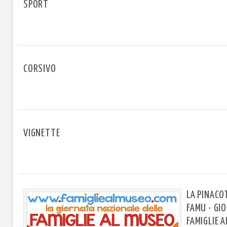
SPORT
CORSIVO
VIGNETTE
LA PINACO
FAMU - GI
FAMIGLIE 