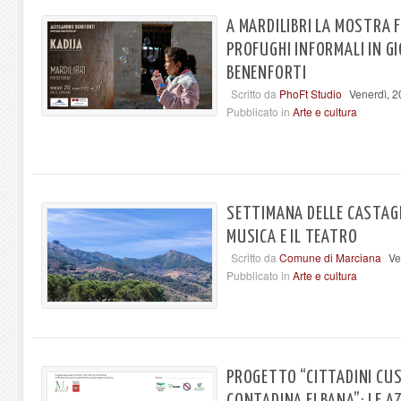
A MARDILIBRI LA MOSTRA F
PROFUGHI INFORMALI IN G
BENENFORTI
Scritto da
PhoFt Studio
Venerdì, 2
Pubblicato in
Arte e cultura
SETTIMANA DELLE CASTAGN
MUSICA E IL TEATRO
Scritto da
Comune di Marciana
Ve
Pubblicato in
Arte e cultura
PROGETTO “CITTADINI CU
CONTADINA ELBANA”: LE AZI