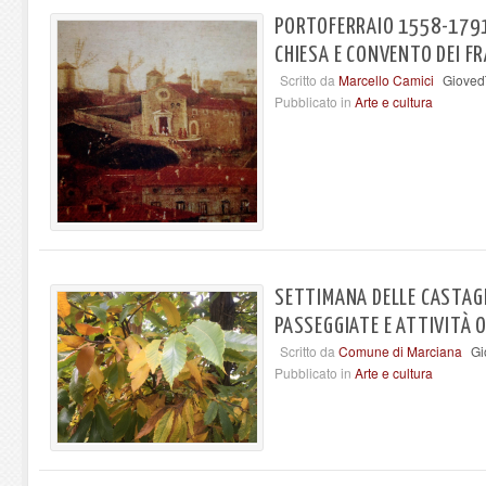
PORTOFERRAIO 1558-1791.
CHIESA E CONVENTO DEI FR
Scritto da
Marcello Camici
Giovedì
Pubblicato in
Arte e cultura
SETTIMANA DELLE CASTAGN
PASSEGGIATE E ATTIVITÀ
Scritto da
Comune di Marciana
Gi
Pubblicato in
Arte e cultura