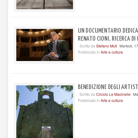
UN DOCUMENTARIO DEDICA
RENATO CIONI, RICERCA DI
Scritto da
Stefano Muti
Martedì, 1
Pubblicato in
Arte e cultura
BENEDIZIONE DEGLI ARTIST
Scritto da
Circolo Le Macinelle
Ma
Pubblicato in
Arte e cultura