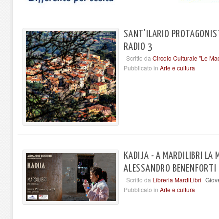
SANT'ILARIO PROTAGONIST
RADIO 3
Scritto da
Circolo Culturale "Le Ma
Pubblicato in
Arte e cultura
KADIJA - A MARDILIBRI LA
ALESSANDRO BENENFORTI
Scritto da
Libreria MardiLibri
Giov
Pubblicato in
Arte e cultura