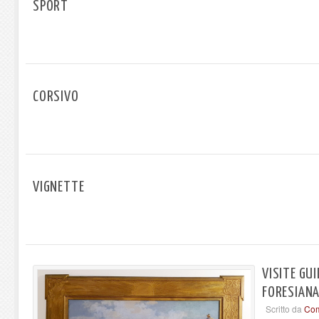
SPORT
CORSIVO
VIGNETTE
VISITE GU
FORESIAN
Scritto da
Com