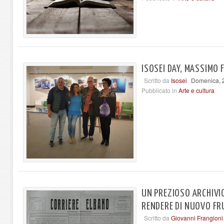
ISOSEI DAY, MASSIMO 
Scritto da
Isosei
Domenica, 2
Pubblicato in
Arte e cultura
UN PREZIOSO ARCHIVI
RENDERE DI NUOVO FRU
Scritto da
Giovanni Frangioni