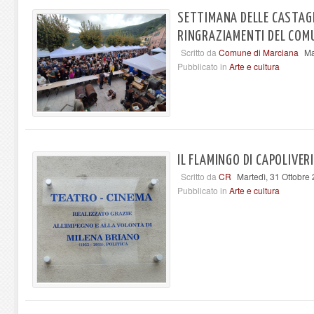
SETTIMANA DELLE CASTAGN
RINGRAZIAMENTI DEL COM
Scritto da
Comune di Marciana
Ma
Pubblicato in
Arte e cultura
IL FLAMINGO DI CAPOLIVER
Scritto da
CR
Martedì, 31 Ottobre
Pubblicato in
Arte e cultura