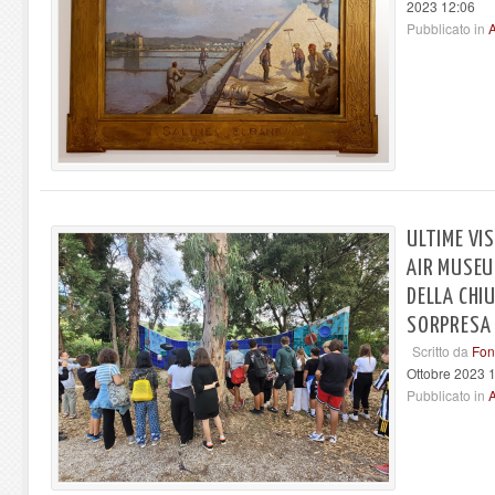
2023 12:06
Pubblicato in
A
ULTIME VIS
AIR MUSEU
DELLA CHI
SORPRESA
Scritto da
Fon
Ottobre 2023 
Pubblicato in
A