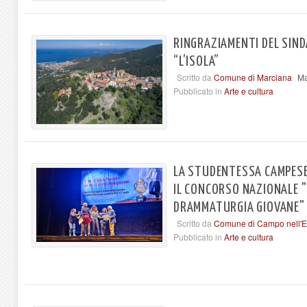
RINGRAZIAMENTI DEL SINDA
“L’ISOLA”
Scritto da
Comune di Marciana
Ma
Pubblicato in
Arte e cultura
LA STUDENTESSA CAMPESE
IL CONCORSO NAZIONALE "
DRAMMATURGIA GIOVANE"
Scritto da
Comune di Campo nell'E
Pubblicato in
Arte e cultura