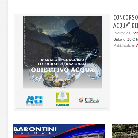
CONCORSO 
ACQUA” DE
Scritto da
Con
Sabato, 28 Ot
Pubblicato in
A