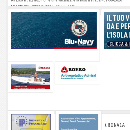
La Foto del Giorno (9 ago.)
-
09-08-2026
Non si può morire perché l'elisoccorso arriva dopo mezza giornata. Subito
Vela a scuola al Liceo sportivo: mare in ambito umanistico e scientifico: il v
L'arte che galleggia sull'acqua: Perrine Angly protagonista al Museo Bola
CRONACA