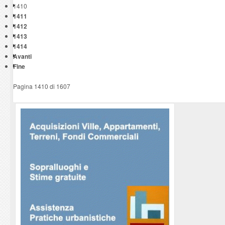
1410
1411
1412
1413
1414
Avanti
Fine
Pagina 1410 di 1607