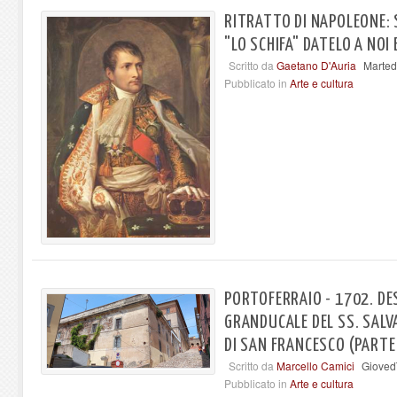
RITRATTO DI NAPOLEONE: S
"LO SCHIFA" DATELO A NOI 
Scritto da
Gaetano D'Auria
Marted
Pubblicato in
Arte e cultura
PORTOFERRAIO - 1702. DE
GRANDUCALE DEL SS. SAL
DI SAN FRANCESCO (PARTE
Scritto da
Marcello Camici
Gioved
Pubblicato in
Arte e cultura