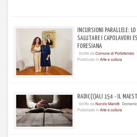
INCURSIONI PARALLELE: LO
SALUTARE I CAPOLAVORI E
FORESIANA
Scritto da
Comune di Portoferraio
Pubblicato in
Arte e cultura
RADIC(I)ALI 154 - IL MAE
Scritto da
Nunzio Marotti
Domenic
Pubblicato in
Arte e cultura