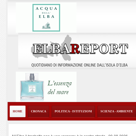
HOME
CRONACA
POLITICA - ISTITUZIONI
SCIENZA - AMBIENTE
All’Elba il traghetto non è una vacanza: è la nostra strada
-
09-08-2026