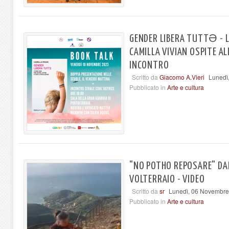
GENDER LIBERA TUTTƏ - L
CAMILLA VIVIAN OSPITE AL
INCONTRO
Scritto da
Giacomo A.Vieri
Lunedì
Pubblicato in
Arte e cultura
"NO POTHO REPOSARE" DA
VOLTERRAIO - VIDEO
Scritto da
sr
Lunedì, 06 Novembre
Pubblicato in
Arte e cultura