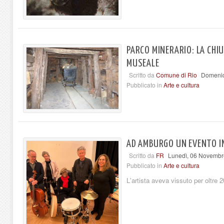
PARCO MINERARIO: LA CHI
MUSEALE
Scritto da
Comune di Rio
Domenic
Pubblicato in
Arte e cultura
AD AMBURGO UN EVENTO IN
Scritto da
FR
Lunedì, 06 Novembr
Pubblicato in
Arte e cultura
L'artista aveva vissuto per oltre 20