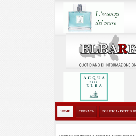
HOME
CRONACA
POLITICA - ISTITUZI
Controlli sul diporto e contrasto all'abusivism