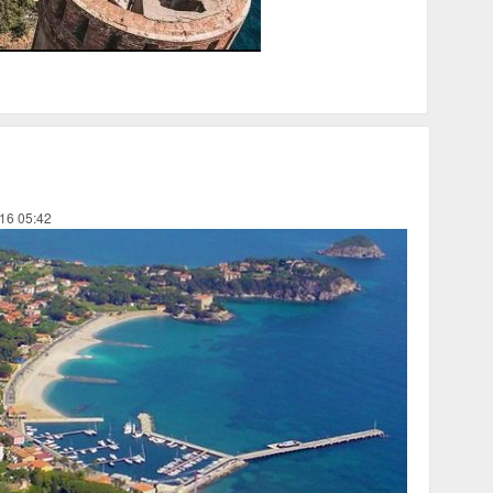
ssati dal nuovo piano dell'Autorità portuale
016 05:42