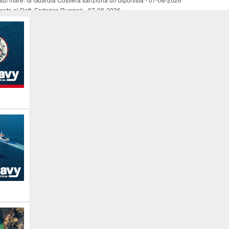
mento al Dott. Federico Ruggeri
-
07-08-2026
riaffiora una testimonianza del 1966
-
07-08-2026
ali
-
07-08-2026
vo piano dell'Autorità portuale regionale
-
07-08-2026