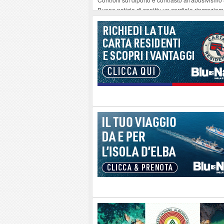
Buone notizie di sanità: un cordiale ringrazia
Altiero Spinelli e Ursula Hirschmann all'Elba: 
Capoliveri, potenziata la pulizia dei bordi strad
Marina di Campo tra i porti interessati dal nuo