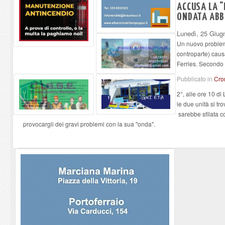
ACCUSA LA "
ONDATA ABB
Lunedì, 25 Giug
Un nuovo problem
controparte) cau
Ferries. Secondo 
Pubblicato in
Cro
2°, alle ore 10 di
le due unità si tr
sarebbe sfilata c
provocargli dei gravi problemi con la sua "onda".