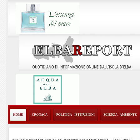
HOME
CRONACA
POLITICA - ISTITUZIONI
SCIENZA - AMBIENTE
All’Elba il traghetto non è una vacanza: è la nostra strada
-
09-08-2026