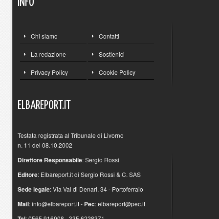
INFO
Chi siamo
Contatti
La redazione
Sostienici
Privacy Policy
Cookie Policy
ELBAREPORT.IT
Testata registrata al Tribunale di Livorno
n. 11 del 08.10.2002
Direttore Responsabile
: Sergio Rossi
Editore
: Elbareport.it di Sergio Rossi & C. SAS
Sede legale
: Via Val di Denari, 34 - Portoferraio
Mail
:
info@elbareport.it
-
Pec
:
elbareport@pec.it
Tel
: 0565.916908 - 335.6228371