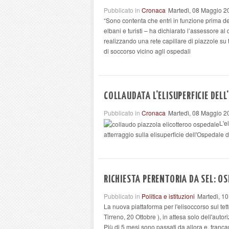
Pubblicato in
Cronaca
Martedì, 08 Maggio 2
“Sono contenta che entri in funzione prima del
elbani e turisti – ha dichiarato l’assessore al
realizzando una rete capillare di piazzole su tu
di soccorso vicino agli ospedali
COLLAUDATA L'ELISUPERFICIE DELL
Pubblicato in
Cronaca
Martedì, 08 Maggio 2
L'e
atterraggio sulla elisuperficie dell'Ospedale d
RICHIESTA PERENTORIA DA SEL: OS
Pubblicato in
Politica e istituzioni
Martedì, 10
La nuova piattaforma per l'elisoccorso sul tett
Tirreno, 20 Ottobre ), in attesa solo dell'auto
Più di 5 mesi sono passati da allora e, franc