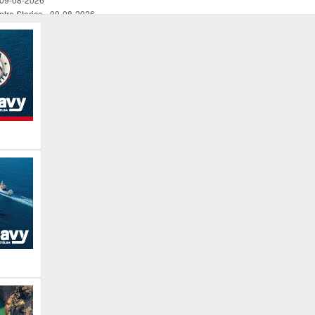
ntro Storico
-
09-08-2026
in spiagggia
-
09-08-2026
in spiaggia
-
09-08-2026
in spiaggia
-
09-08-2026