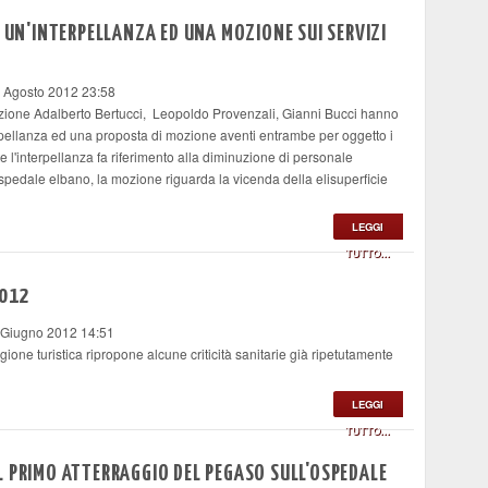
I UN'INTERPELLANZA ED UNA MOZIONE SUI SERVIZI
9 Agosto 2012 23:58
osizione Adalberto Bertucci, Leopoldo Provenzali, Gianni Bucci hanno
erpellanza ed una proposta di mozione aventi entrambe per oggetto i
te l'interpellanza fa riferimento alla diminuzione di personale
ospedale elbano, la mozione riguarda la vicenda della elisuperficie
LEGGI
TUTTO...
2012
 Giugno 2012 14:51
tagione turistica ripropone alcune criticità sanitarie già ripetutamente
LEGGI
TUTTO...
L PRIMO ATTERRAGGIO DEL PEGASO SULL'OSPEDALE