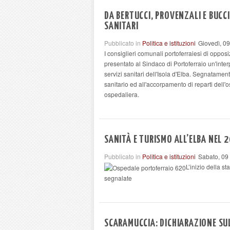
DA BERTUCCI, PROVENZALI E BUCC
SANITARI
Pubblicato in
Politica e istituzioni
Giovedì, 0
I consiglieri comunali portoferraiesi di opp
presentato al Sindaco di Portoferraio un'int
servizi sanitari dell'Isola d'Elba. Segnatamen
sanitario ed all'accorpamento di reparti dell'
ospedaliera.
SANITÀ E TURISMO ALL’ELBA NEL 
Pubblicato in
Politica e istituzioni
Sabato, 09
L’inizio della s
segnalate
SCARAMUCCIA: DICHIARAZIONE SU