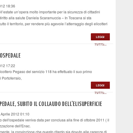
012 18:36
l’estate un’opera molto importante per la sicurezza di cittadini
 diritto alla salute Daniela Scaramuccia – In Toscana si sta
tto il territorio, per rendere più agevole l’atterraggio degli elicotteri
LEGGI
TUTTO...
'OSPEDALE
012 17:22
licottero Pegaso del servizio 118 ha effettuato il suo primo
i Portoferraio,
LEGGI
TUTTO...
PEDALE, SUBITO IL COLLAUDO DELL'ELISUPERFICIE
 Aprile 2012 01:10
o dell'ospedale veniva data per conclusa alla fine di ottobre 2011 ( il
rizzazione dell'Enac.
amente, la convinzione che questo ritardo sia dovuto alle carenze di