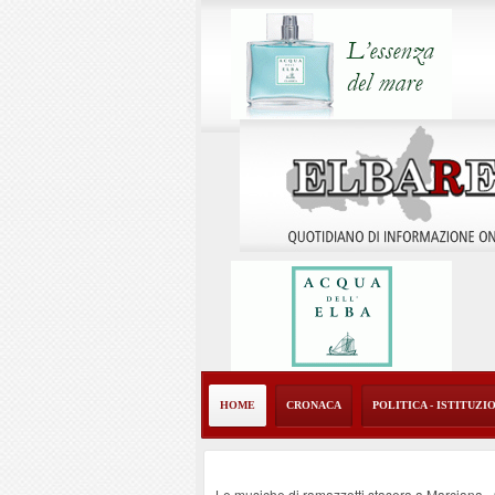
HOME
CRONACA
POLITICA - ISTITUZI
Le musiche di ramazzotti stasera a Marciana
-