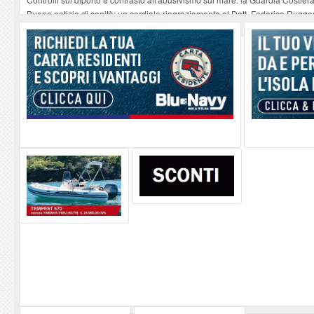
Buone notizie di sanità: un cordiale ringraziamento al Dott. Federico Rugger
Altiero Spinelli e Ursula Hirschmann all'Elba: riaffiora una testimonianza de
Capoliveri, potenziata la pulizia dei bordi stradali
-
07-08-2026
Marina di Campo tra i porti interessati dal nuovo piano dell'Autorità portual