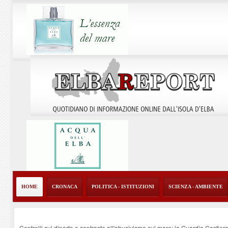
HOME
CRONACA
POLITICA - ISTITUZIONI
SCIENZA - AMBIENTE
Controlli sul diporto e contrasto all'abusivismo sul mare: la Guardia Costier