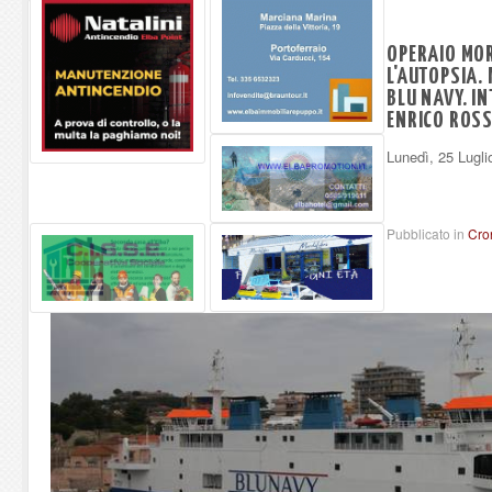
OPERAIO MOR
L'AUTOPSIA.
BLU NAVY. I
ENRICO ROSS
Lunedì, 25 Lugli
Pubblicato in
Cro