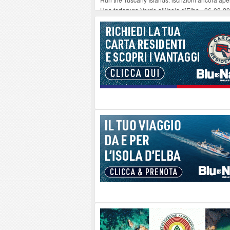
Una tartaruga Verde all’Isola d’Elba
-
06-08-2
Furgone in fiamme a Capoliveri, illeso il cond
Campo: chiusura della biblioteca comunale in
A Carpani si apre la Festa di Liberazione: il 