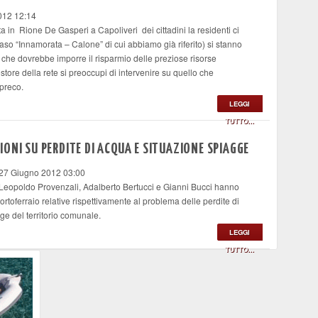
012 12:14
ata in Rione De Gasperi a Capoliveri dei cittadini la residenti ci
aso “Innamorata – Calone” di cui abbiamo già riferito) si stanno
 che dovrebbe imporre il risparmio delle preziose risorse
store della rete si preoccupi di intervenire su quello che
preco.
LEGGI
TUTTO...
ONI SU PERDITE DI ACQUA E SITUAZIONE SPIAGGE
 27 Giugno 2012 03:00
L Leopoldo Provenzali, Adalberto Bertucci e Gianni Bucci hanno
rtoferraio relative rispettivamente al problema delle perdite di
ge del territorio comunale.
LEGGI
TUTTO...