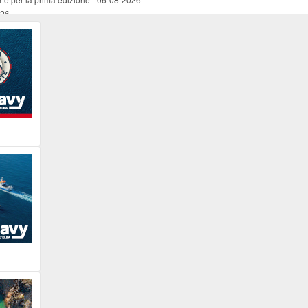
026
ucente
-
06-08-2026
 occasione del Santo Patrono
-
06-08-2026
programma della prima serata
-
06-08-2026