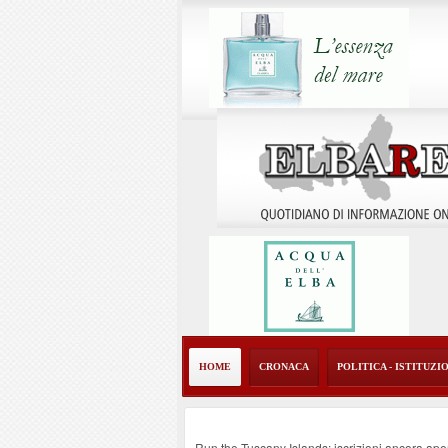
HOME
CRONACA
POLITICA - ISTITUZI
Run the Tuscany Islands: iscrizioni ancora ape