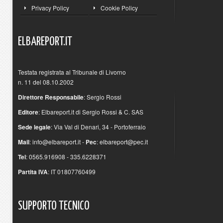
Privacy Policy
Cookie Policy
ELBAREPORT.IT
Testata registrata al Tribunale di Livorno
n. 11 del 08.10.2002
Direttore Responsabile
: Sergio Rossi
Editore
: Elbareport.it di Sergio Rossi & C. SAS
Sede legale
: Via Val di Denari, 34 - Portoferraio
Mail
:
info@elbareport.it
-
Pec
:
elbareport@pec.it
Tel
: 0565.916908 - 335.6228371
Partita IVA
: IT 01807760499
SUPPORTO
TECNICO