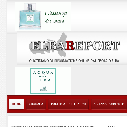
HOME
CRONACA
POLITICA - ISTITUZIONI
SCIENZA - AMBIENTE
Chiesa della Santissima Annunziata e il suo organista
-
06-08-2026