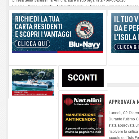
Edicola Elbana 6 agosto - Antonella Bundu e Benedetto Lupi presentano la
Mesopotamia di Olivier Guez a Marciana Marina: l'autore incontra il pubblic
Lo Strega di Scurati e Petrocchi all’Elba
-
06-08-2026
Bambino, sonno e sistema familiare : dialogo tra clinica e quotidianità a Por
APPROVATA MO
Lunedì, 02 Dice
Durante l'ultimo 
stata approvata un
risolvere la critic
scuole dell'Isis Fo