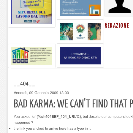
REDAZIONE
__404__
Venerdì, 09 Gennaio 2009 13:00
BAD KARMA: WE CAN'T FIND THAT P
You asked for
{%sh404SEF_404_URL%}
, but despite our computers looki
happened ?
the link you clicked to arrive here has a typo in it