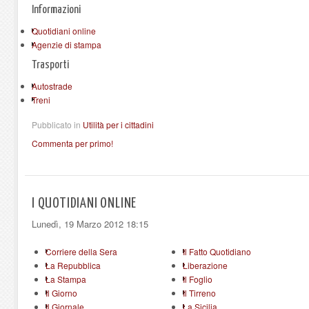
Informazioni
Quotidiani online
Agenzie di stampa
Trasporti
Autostrade
Treni
Pubblicato in
Utilità per i cittadini
Commenta per primo!
I QUOTIDIANI ONLINE
Lunedì, 19 Marzo 2012 18:15
Corriere della Sera
Il Fatto Quotidiano
La Repubblica
Liberazione
La Stampa
Il Foglio
Il Giorno
Il Tirreno
Il Giornale
La Sicilia