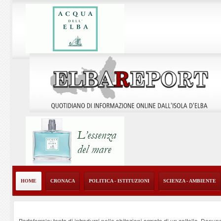
HOME
CRONACA
POLITICA - ISTITUZIONI
SCIENZA - AMBIENTE
Portoferraio: tenta di introdursi nelle abitazioni armato di un coltello. Denun