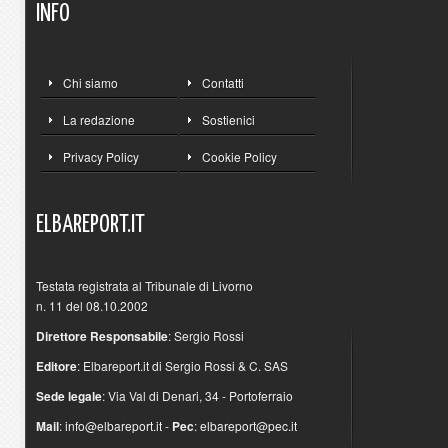
INFO
Chi siamo
Contatti
La redazione
Sostienici
Privacy Policy
Cookie Policy
ELBAREPORT.IT
Testata registrata al Tribunale di Livorno
n. 11 del 08.10.2002
Direttore Responsabile
: Sergio Rossi
Editore
: Elbareport.it di Sergio Rossi & C. SAS
Sede legale
: Via Val di Denari, 34 - Portoferraio
Mail
:
info@elbareport.it
-
Pec
:
elbareport@pec.it