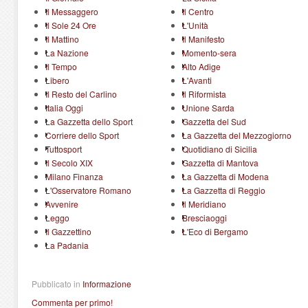
Il Messaggero
Il Centro
Il Sole 24 Ore
L'Unità
Il Mattino
Il Manifesto
La Nazione
Momento-sera
Il Tempo
Alto Adige
Libero
L'Avanti
Il Resto del Carlino
Il Riformista
Italia Oggi
Unione Sarda
La Gazzetta dello Sport
Gazzetta del Sud
Corriere dello Sport
La Gazzetta del Mezzogiorno
Tuttosport
Quotidiano di Sicilia
Il Secolo XIX
Gazzetta di Mantova
Milano Finanza
La Gazzetta di Modena
L'Osservatore Romano
La Gazzetta di Reggio
Avvenire
Il Meridiano
Leggo
Bresciaoggi
Il Gazzettino
L'Eco di Bergamo
La Padania
Pubblicato in
Informazione
Commenta per primo!