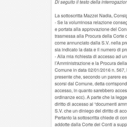
Di seguito il testo della interrogazio
La sottoscritta Mazzei Nadia, Consig
- Se la voluminosa relazione conseg
e portata alla approvazione del Con
trasmessa alla Procura della Corte d
come annunciato dalla S.V. nella pre
sia indicato la data e il numero di pr
- Alla mia richiesta di accesso ad u
l’Amministrazione e la Procura della
Comune in data 02/01/2016 n. 567, la
presente che, secondo un parere espr
scorsi dal Comune, detta corrispond
accesso, in quanto sarebbero accessib
ordinanze ecc). A parte che la legge
diritto di accesso ai “documenti ammin
S.V. che un diniego del diritto di ac
Pertanto la sottoscritta chiede di 
addotte dalla Corte dei Conti a supp