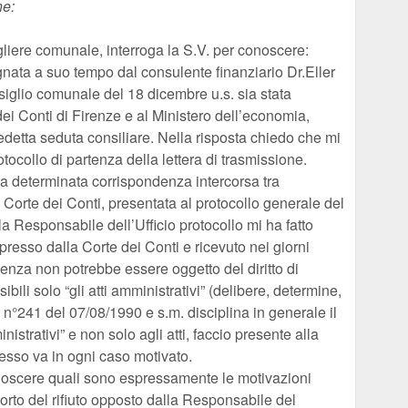
ne:
liere comunale, interroga la S.V. per conoscere:
nata a suo tempo dal consulente finanziario Dr.Eller
siglio comunale del 18 dicembre u.s. sia stata
ei Conti di Firenze e al Ministero dell’economia,
detta seduta consiliare. Nella risposta chiedo che mi
otocollo di partenza della lettera di trasmissione.
na determinata corrispondenza intercorsa tra
 Corte dei Conti, presentata al protocollo generale del
 Responsabile dell’Ufficio protocollo mi ha fatto
esso dalla Corte dei Conti e ricevuto nei giorni
enza non potrebbe essere oggetto del diritto di
ili solo “gli atti amministrativi” (delibere, determine,
 n°241 del 07/08/1990 e s.m. disciplina in generale il
istrativi” e non solo agli atti, faccio presente alla
cesso va in ogni caso motivato.
conoscere quali sono espressamente le motivazioni
orto del rifiuto opposto dalla Responsabile del