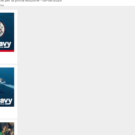
026
ucente
-
06-08-2026
 occasione del Santo Patrono
-
06-08-2026
programma della prima serata
-
06-08-2026