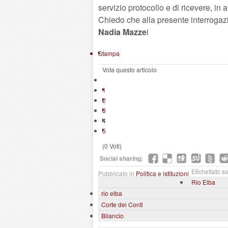
servizio protocollo e di ricevere, in 
Chiedo che alla presente interrogazio
Nadia Mazze
i
Stampa
Vota questo articolo
1
2
3
4
5
(0 Voti)
Social sharing:
Etichettato so
Pubblicato in
Politica e istituzioni
Rio Elba
rio elba
Corte dei Conti
Bilancio