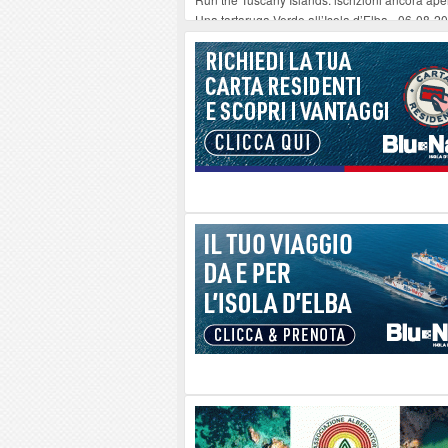
Una tartaruga Verde all’Isola d’Elba
-
06-08-2
Furgone in fiamme a Capoliveri, illeso il cond
Campo: chiusura della biblioteca comunale in
A Carpani si apre la Festa di Liberazione: il 