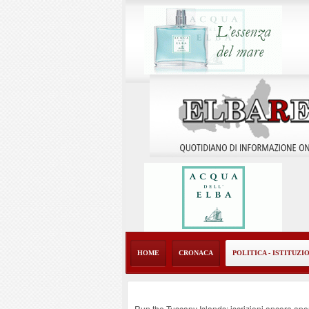
HOME
CRONACA
POLITICA - ISTITUZI
Run the Tuscany Islands: iscrizioni ancora ape