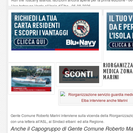
Una tartaruga Verde all’Isola d’Elba
-
06-08-2026
Furgone in fiamme a Capoliveri, illeso il conducente
-
06-08-2026
Campo: chiusura della biblioteca comunale in occasione del Santo Patrono
A Carpani si apre la Festa di Liberazione: il programma della prima serata
RIORGANIZZA
MEDICA ZONA
MARINI
Gente Comune Roberto Marini interviene sulla vicenda della Riorganizzazi
con una lettera all'ASL, ai Sindaci elbani ed alla Regione.
Anche il Capogruppo di Gente Comune Roberto Marin