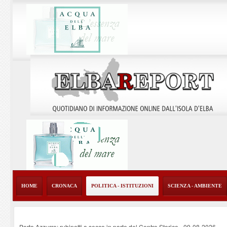
HOME
CRONACA
POLITICA - ISTITUZIONI
SCIENZA - AMBIENTE
Porto Azzurro: rubinetti a secco in parte del Centro Storico
-
09-08-2026