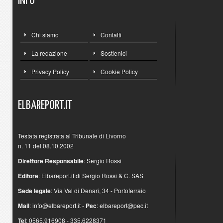
INFO
Chi siamo
Contatti
La redazione
Sostienici
Privacy Policy
Cookie Policy
ELBAREPORT.IT
Testata registrata al Tribunale di Livorno
n. 11 del 08.10.2002
Direttore Responsabile
: Sergio Rossi
Editore
: Elbareport.it di Sergio Rossi & C. SAS
Sede legale
: Via Val di Denari, 34 - Portoferraio
Mail
:
info@elbareport.it
-
Pec
:
elbareport@pec.it
Tel
: 0565.916908 - 335.6228371