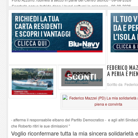
Seccheto acque torbide dopo i lavori notturni in spiagggia
-
09-08-2026
Se ccheto acque torbide dopo i lavori notturni in spiaggia
-
09-08-2026
Se ccheto acque torbide dopo i lavori notturni in spiaggia
-
09-08-2026
Se ccheto acque torbide dopo i lavori notturni in spiaggia
-
09-08-2026
FEDERICO MAZ
A PERIA È PI
Scritto da Federi
- afferma il responsabile elbano del Partito Democratico - e agli altri Sinda
che Roberto ritiri le sue dimissioni "
Voglio riconfermare tutta la mia sincera solidarietà