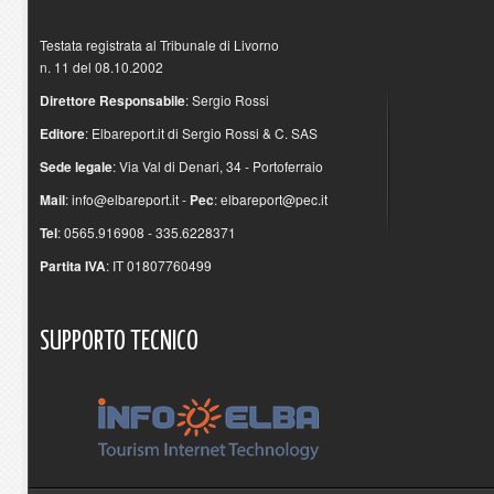
Testata registrata al Tribunale di Livorno
n. 11 del 08.10.2002
Direttore Responsabile
: Sergio Rossi
Editore
: Elbareport.it di Sergio Rossi & C. SAS
Sede legale
: Via Val di Denari, 34 - Portoferraio
Mail
:
info@elbareport.it
-
Pec
:
elbareport@pec.it
Tel
: 0565.916908 - 335.6228371
Partita IVA
: IT 01807760499
SUPPORTO
TECNICO