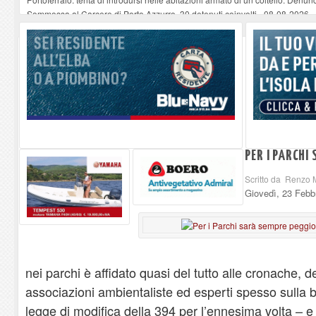
Sommossa al Carcere di Porto Azzurro, 30 detenuti coinvolti
-
08-08-2026
“Diamanti all’Inferno nell’infinito” e il teatro come esercizio del dubbio
-
08-
Mola ripulita dagli scout Agesci della Valsusa e Legambiente
-
08-08-2026
La grave carenza di medici Usmaf sta creando notevoli disagi ai lavoratori m
PER I PARCHI
Scritto da Renzo 
Giovedì, 23 Febb
nei parchi è affidato quasi del tutto alle cronache, d
associazioni ambientaliste ed esperti spesso sulla 
legge di modifica della 394 per l’ennesima volta – e 