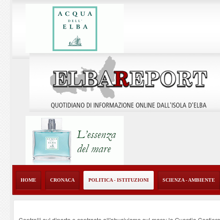
HOME
CRONACA
POLITICA - ISTITUZIONI
SCIENZA - AMBIENTE
Controlli sul diporto e contrasto all'abusivismo sul mare: la Guardia Costier