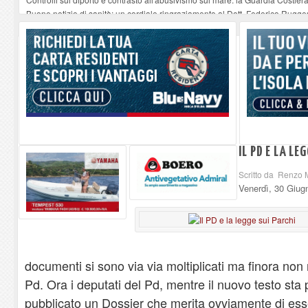
Buone notizie di sanità: un cordiale ringraziamento al Dott. Federico Rugger
Altiero Spinelli e Ursula Hirschmann all'Elba: riaffiora una testimonianza de
Capoliveri, potenziata la pulizia dei bordi stradali
-
07-08-2026
Marina di Campo tra i porti interessati dal nuovo piano dell'Autorità portual
IL PD E LA LE
Scritto da Renzo 
Venerdì, 30 Giug
documenti si sono via via moltiplicati ma finora non
Pd. Ora i deputati del Pd, mentre il nuovo testo st
pubblicato un Dossier che merita ovviamente di es