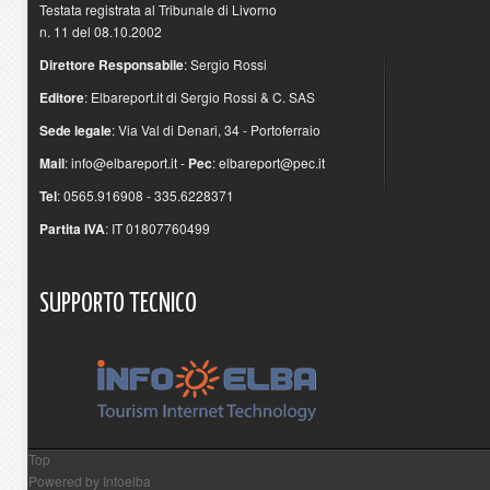
Testata registrata al Tribunale di Livorno
n. 11 del 08.10.2002
Direttore Responsabile
: Sergio Rossi
Editore
: Elbareport.it di Sergio Rossi & C. SAS
Sede legale
: Via Val di Denari, 34 - Portoferraio
Mail
:
info@elbareport.it
-
Pec
:
elbareport@pec.it
Tel
: 0565.916908 - 335.6228371
Partita IVA
: IT 01807760499
SUPPORTO
TECNICO
Top
Powered by
Infoelba