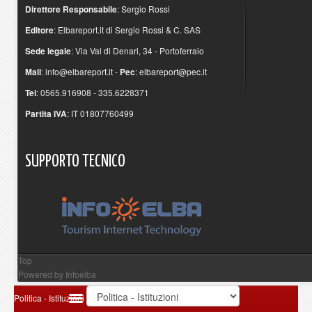
Direttore Responsabile
: Sergio Rossi
Editore
: Elbareport.it di Sergio Rossi & C. SAS
Sede legale
: Via Val di Denari, 34 - Portoferraio
Mail
:
info@elbareport.it
-
Pec
:
elbareport@pec.it
Tel
: 0565.916908 - 335.6228371
Partita IVA
: IT 01807760499
SUPPORTO
TECNICO
Top
Powered by
Infoelba
Politica - Istituzioni