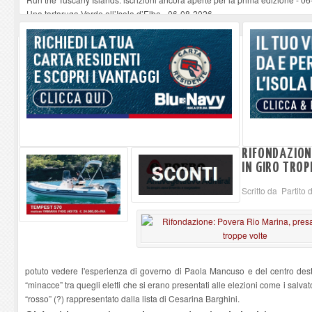
Una tartaruga Verde all’Isola d’Elba
-
06-08-2026
Furgone in fiamme a Capoliveri, illeso il conducente
-
06-08-2026
Campo: chiusura della biblioteca comunale in occasione del Santo Patrono
A Carpani si apre la Festa di Liberazione: il programma della prima serata
RIFONDAZION
IN GIRO TROP
Scritto da Partito
potuto vedere l'esperienza di governo di Paola Mancuso e del centro destra. S
“minacce” tra quegli eletti che si erano presentati alle elezioni come i salvat
“rosso” (?) rappresentato dalla lista di Cesarina Barghini.