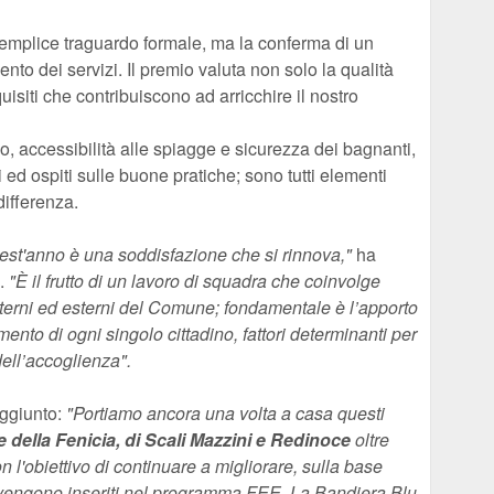
emplice traguardo formale, ma la conferma di un
to dei servizi. Il premio valuta non solo la qualità
uisiti che contribuiscono ad arricchire il nostro
orio, accessibilità alle spiagge e sicurezza dei bagnanti,
i ed ospiti sulle buone pratiche; sono tutti elementi
differenza.
est'anno è una soddisfazione che si rinnova,"
ha
.
"È il frutto di un lavoro di squadra che coinvolge
interni ed esterni del Comune; fondamentale è l’apporto
amento di ogni singolo cittadino, fattori determinanti per
dell’accoglienza".
ggiunto:
"Portiamo ancora una volta a casa questi
e della Fenicia, di Scali Mazzini e Redinoce
oltre
on l'obiettivo di continuare a migliorare, sulla base
vengono inseriti nel programma FEE. La Bandiera Blu