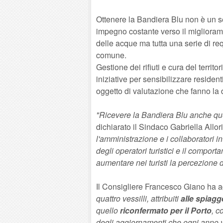
Ottenere la Bandiera Blu non è un s
impegno costante verso il miglioramen
delle acque ma tutta una serie di req
comune.
Gestione dei rifiuti e cura del territ
iniziative per sensibilizzare resident
oggetto di valutazione che fanno la 
"Ricevere la Bandiera Blu anche qu
dichiarato il Sindaco Gabriella Allori
l'amministrazione e i collaboratori 
degli operatori turistici e il comport
aumentare nei turisti la percezione 
Il Consigliere Francesco Giano ha a
quattro vessilli, attribuiti
alle spiagg
quello
riconfermato per il Porto
, c
degli aggiornamenti che ogni anno 