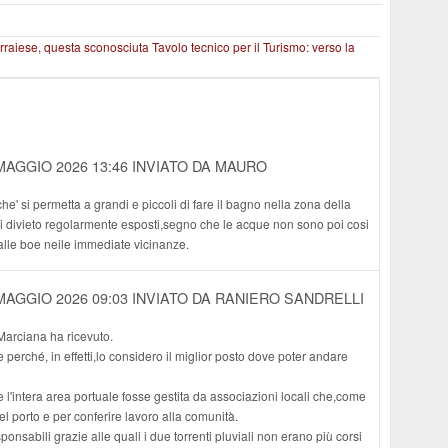
rraiese, questa sconosciuta
Tavolo tecnico per il Turismo: verso la
MAGGIO 2026 13:46
INVIATO DA MAURO
e' si permetta a grandi e piccoli di fare il bagno nella zona della
 di divieto regolarmente esposti,segno che le acque non sono poi cosi
alle boe neile immediate vicinanze.
MAGGIO 2026 09:03
INVIATO DA RANIERO SANDRELLI
Marciana ha ricevuto.
e perché, in effetti,lo considero il miglior posto dove poter andare
i,se l'intera area portuale fosse gestita da associazioni locali che,come
l porto e per conferire lavoro alla comunità.
sponsabili grazie alle quali i due torrenti pluviali non erano più corsi