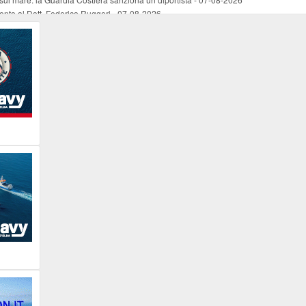
mento al Dott. Federico Ruggeri
-
07-08-2026
riaffiora una testimonianza del 1966
-
07-08-2026
ali
-
07-08-2026
vo piano dell'Autorità portuale regionale
-
07-08-2026