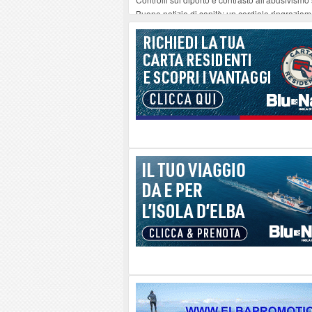
Buone notizie di sanità: un cordiale ringrazia
Altiero Spinelli e Ursula Hirschmann all'Elba: 
Capoliveri, potenziata la pulizia dei bordi strad
Marina di Campo tra i porti interessati dal nuo