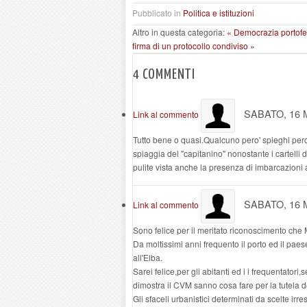
Pubblicato in
Politica e istituzioni
Altro in questa categoria:
« Democrazia portofe
firma di un protocollo condiviso »
4
COMMENTI
SABATO, 16 
Link al commento
Tutto bene o quasi.Qualcuno pero' spieghi perch
spiaggia del "capitanino" nonostante i cartelli
pulite vista anche la presenza di imbarcazioni 
SABATO, 16 
Link al commento
Sono felice per il meritato riconoscimento che 
Da moltissimi anni frequento il porto ed il paes
all'Elba.
Sarei felice,per gli abitanti ed i i frequentator
dimostra il CVM sanno cosa fare per la tutela de
Gli sfaceli urbanistici determinati da scelte irre