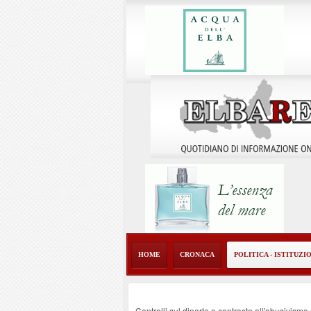
HOME
CRONACA
POLITICA - ISTITUZI
Controlli sul diporto e contrasto all'abusivism