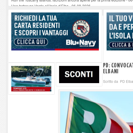
Una tartaruga Verde all’Isola d’Elba
-
06-08-2026
Furgone in fiamme a Capoliveri, illeso il conducente
-
06-08-2026
Campo: chiusura della biblioteca comunale in occasione del Santo Patrono
A Carpani si apre la Festa di Liberazione: il programma della prima serata
PD: CONVOCAT
ELBANI
Scritto da PD Elb