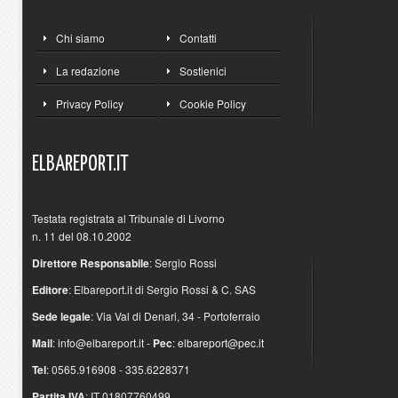
Chi siamo
Contatti
La redazione
Sostienici
Privacy Policy
Cookie Policy
ELBAREPORT.IT
Testata registrata al Tribunale di Livorno
n. 11 del 08.10.2002
Direttore Responsabile
: Sergio Rossi
Editore
: Elbareport.it di Sergio Rossi & C. SAS
Sede legale
: Via Val di Denari, 34 - Portoferraio
Mail
:
info@elbareport.it
-
Pec
:
elbareport@pec.it
Tel
: 0565.916908 - 335.6228371
Partita IVA
: IT 01807760499