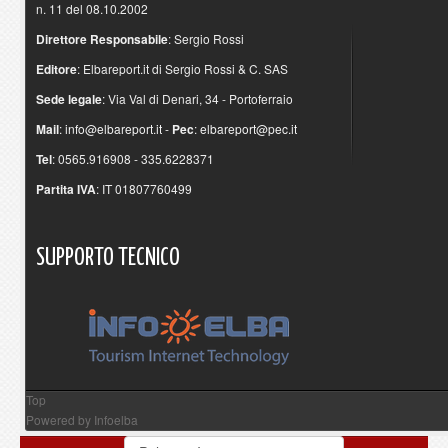
n. 11 del 08.10.2002
Direttore Responsabile
: Sergio Rossi
Editore
: Elbareport.it di Sergio Rossi & C. SAS
Sede legale
: Via Val di Denari, 34 - Portoferraio
Mail
:
info@elbareport.it
-
Pec
:
elbareport@pec.it
Tel
: 0565.916908 - 335.6228371
Partita IVA
: IT 01807760499
SUPPORTO
TECNICO
Top
Powered by
Infoelba