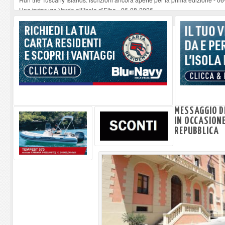
Una tartaruga Verde all’Isola d’Elba
-
06-08-2026
Furgone in fiamme a Capoliveri, illeso il conducente
-
06-08-2026
Campo: chiusura della biblioteca comunale in occasione del Santo Patrono
A Carpani si apre la Festa di Liberazione: il programma della prima serata
MESSAGGIO D
IN OCCASIONE
REPUBBLICA