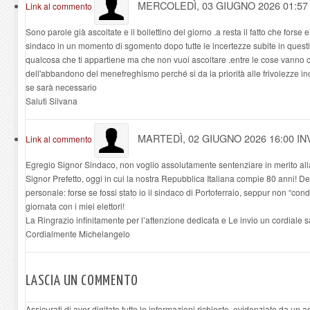
MERCOLEDÌ, 03 GIUGNO 2026 01:5
Link al commento
Sono parole già ascoltate e il bollettino del giorno .a resta il fatto che fors
sindaco in un momento di sgomento dopo tutte le incertezze subite in ques
qualcosa che ti appartiene ma che non vuoi ascoltare .entre le cose vanno 
dell'abbandono del menefreghismo perché si da la priorità alle frivolezze in
se sarà necessario
Saluti Silvana
MARTEDÌ, 02 GIUGNO 2026 16:00
IN
Link al commento
Egregio Signor Sindaco, non voglio assolutamente sentenziare in merito all
Signor Prefetto, oggi in cui la nostra Repubblica Italiana compie 80 anni! 
personale: forse se fossi stato io il sindaco di Portoferraio, seppur non “condi
giornata con i miei elettori!
La Ringrazio infinitamente per l’attenzione dedicata e Le invio un cordiale s
Cordialmente Michelangelo
LASCIA UN COMMENTO
Assicurati di aver digitato tutte le informazioni richieste, evidenziate da un 