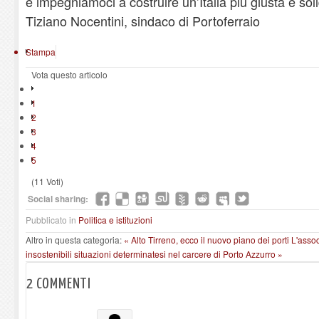
e impegniamoci a costruire un’Italia più giusta e soli
Tiziano Nocentini, sindaco di Portoferraio
Stampa
Vota questo articolo
1
2
3
4
5
(11 Voti)
Social sharing:
Pubblicato in
Politica e istituzioni
Altro in questa categoria:
« Alto Tirreno, ecco il nuovo piano dei porti
L'asso
insostenibili situazioni determinatesi nel carcere di Porto Azzurro »
2
COMMENTI