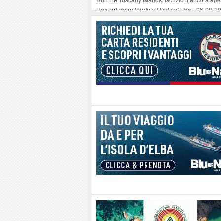
Una tartaruga Verde all’Isola d’Elba
-
06-08-2
Furgone in fiamme a Capoliveri, illeso il cond
Campo: chiusura della biblioteca comunale in
A Carpani si apre la Festa di Liberazione: il 