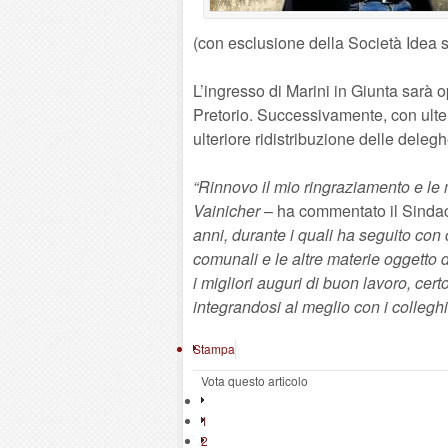
(con esclusione della Società Idea srl
L’ingresso di Marini in Giunta sarà 
Pretorio. Successivamente, con ulte
ulteriore ridistribuzione delle delegh
“Rinnovo il mio ringraziamento e le 
Vainicher
– ha commentato il Sinda
anni, durante i quali ha seguito co
comunali e le altre materie oggetto 
i migliori auguri di buon lavoro, ce
integrandosi al meglio con i collegh
Stampa
Vota questo articolo
1
2