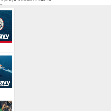
026
ucente
-
06-08-2026
 occasione del Santo Patrono
-
06-08-2026
programma della prima serata
-
06-08-2026