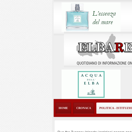
HOME
CRONACA
POLITICA - ISTITUZI
Run the Tuscany Islands: iscrizioni ancora ape