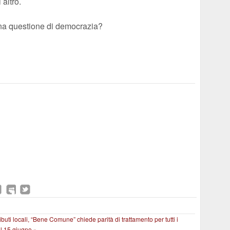
 altro.
una questione di democrazia?
buti locali, “Bene Comune” chiede parità di trattamento per tutti i
 il 15 giugno »