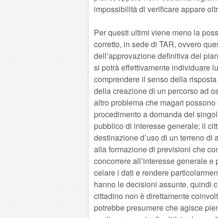
impossibilità di verificare appare oltr
Per questi ultimi viene meno la possi
corretto, in sede di TAR, ovvero que
dell’approvazione definitiva del pi
si potrà effettivamente individuare l
comprendere il senso della rispost
della creazione di un percorso ad ost
altro problema che magari possono ch
procedimento a domanda del singolo c
pubblico di interesse generale; il cit
destinazione d’uso di un terreno di
alla formazione di previsioni che c
concorrere all’interesse generale e
celare i dati e rendere particolarment
hanno le decisioni assunte, quindi che 
cittadino non è direttamente coinvolt
potrebbe presumere che agisce pie