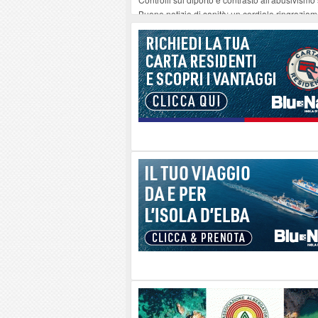
Buone notizie di sanità: un cordiale ringrazia
Altiero Spinelli e Ursula Hirschmann all'Elba: 
Capoliveri, potenziata la pulizia dei bordi strad
Marina di Campo tra i porti interessati dal nuo