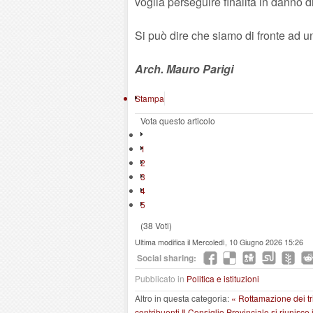
voglia perseguire finalità in danno di
Si può dire che siamo di fronte ad 
Arch. Mauro Parigi
Stampa
Vota questo articolo
1
2
3
4
5
(38 Voti)
Ultima modifica il Mercoledì, 10 Giugno 2026 15:26
Social sharing:
Pubblicato in
Politica e istituzioni
Altro in questa categoria:
« Rottamazione dei tri
contribuenti
Il Consiglio Provinciale si riunisce