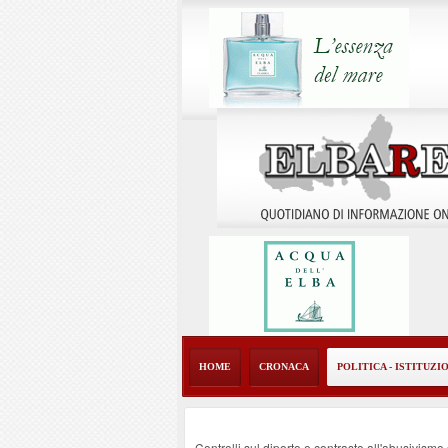
HOME
CRONACA
POLITICA - ISTITUZI
Controlli sul diporto e contrasto all'abusivism