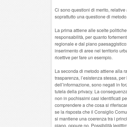
Ci sono questioni di merito, relative
soprattutto una questione di metodo
La prima attiene alle scelte politic
responsabilità, per quanto fortemente
regionale e dal piano paesaggistico: 
inserimento di aree nel territorio urba
ricettive per fare un esempio.
La seconda di metodo attiene alla ra
trasparenza, l’esistenza stessa, per
dell’informazione, sono negati in forz
tutela della privacy. La conseguenza
non in pochissimi casi identificati p
comprendere a che cosa si riferisca
se la risposta che il Consiglio Com
si mantiene una coerenza tra i princi
piano, oppure no. Possibilità legitt