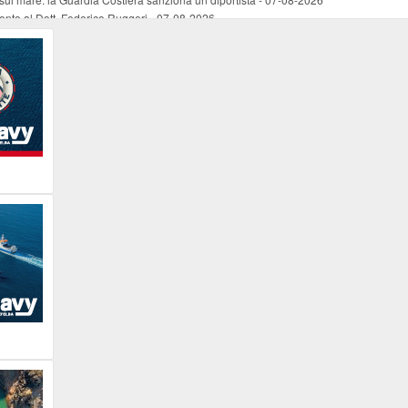
mento al Dott. Federico Ruggeri
-
07-08-2026
riaffiora una testimonianza del 1966
-
07-08-2026
ali
-
07-08-2026
vo piano dell'Autorità portuale regionale
-
07-08-2026