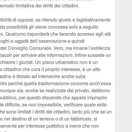
emodo limitativa dei diritti dei cittadini.
bilità di opporsi, se ritenuto giusto e legislativamente
sta possibilità gli viene concessa solo a seguito
ano. Qualcuno risponderà che facendo accesso agli atti
uoghi e oggetti dell’osservazione e quindi
a del Consiglio Comunale. Vero, ma rimane l’evidenza
acoli per arrivare alle informazioni. Infine sussiste un
iarire i giuristi. Un piano urbanistico non è un
ittadino che cura il proprio interesse, è un atto
tadino è titolato ad intervenire anche sulla
 altro perché quella trasformazione concorre anch’essa
omunque sia, anche se realizzate dal privato, debbono
 pubblico, per questo discende che appare improprio
e difficile, se non impossibile, verificare quale esito
sono limitati i diritti dei cittadini, tanto più che se un
o nel destino di un terreno o di un fabbricato, si
namente per interesse pubblico a meno che non