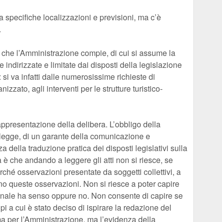
 a specifiche localizzazioni e previsioni, ma c’è
.
he che l’Amministrazione compie, di cui si assume la
 indirizzate e limitate dai disposti della legislazione
si va infatti dalle numerosissime richieste di
nizzato, agli interventi per le strutture turistico-
ppresentazione della delibera. L’obbligo della
 legge, di un garante della comunicazione e
a della traduzione pratica dei disposti legislativi sulla
 è che andando a leggere gli atti non si riesce, se
erché osservazioni presentate da soggetti collettivi, a
no queste osservazioni. Non si riesce a poter capire
unale ha senso oppure no. Non consente di capire se
pi a cui è stato deciso di ispirare la redazione del
ima per l’Amministrazione, ma l’evidenza della