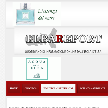
HOME
CRONACA
POLITICA - ISTITUZIONI
SCIENZA - AMBIENTE
Capraia, dai fondali riemergono rifiuti di oltre 40 anni fa
-
05-08-2026