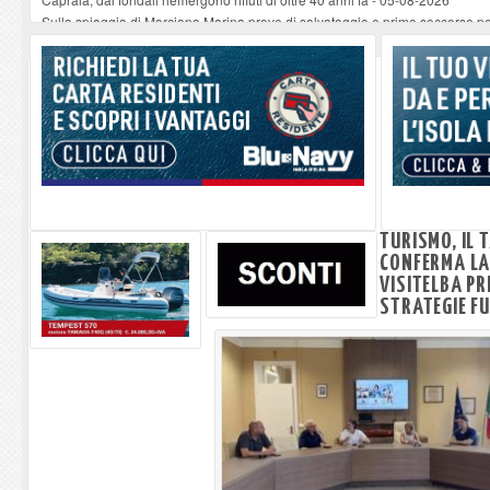
Sulla spiaggia di Marciana Marina prove di salvataggio e primo soccorso pe
Rotta Elba–Bali: il viaggio impossibile di Moira Lena Tassi approda al Mus
Il 9 e 11 agosto, due passeggiate alla scoperta di chiese, santi, antichi vigne
Danilo Casali, marinaio decorato dell’Elba e la straordinaria traversata con 
TURISMO, IL
CONFERMA LA 
VISITELBA PRE
STRATEGIE F