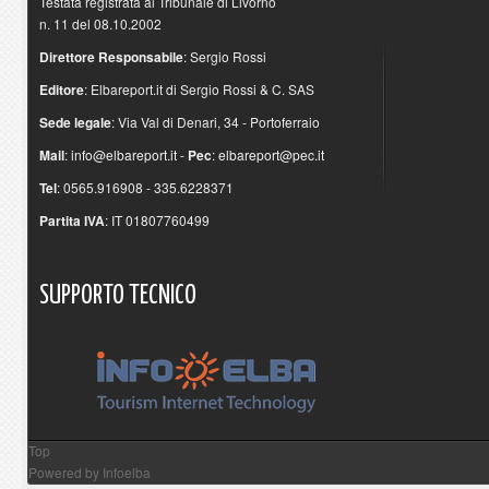
Testata registrata al Tribunale di Livorno
n. 11 del 08.10.2002
Direttore Responsabile
: Sergio Rossi
Editore
: Elbareport.it di Sergio Rossi & C. SAS
Sede legale
: Via Val di Denari, 34 - Portoferraio
Mail
:
info@elbareport.it
-
Pec
:
elbareport@pec.it
Tel
: 0565.916908 - 335.6228371
Partita IVA
: IT 01807760499
SUPPORTO
TECNICO
Top
Powered by
Infoelba