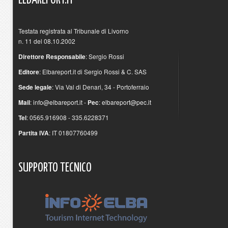
ELBAREPORT.IT
Testata registrata al Tribunale di Livorno
n. 11 del 08.10.2002
Direttore Responsabile
: Sergio Rossi
Editore
: Elbareport.it di Sergio Rossi & C. SAS
Sede legale
: Via Val di Denari, 34 - Portoferraio
Mail
:
info@elbareport.it
-
Pec
:
elbareport@pec.it
Tel
: 0565.916908 - 335.6228371
Partita IVA
: IT 01807760499
SUPPORTO
TECNICO