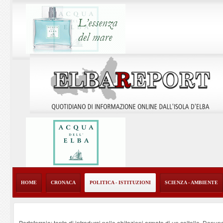
HOME
CRONACA
POLITICA - ISTITUZIONI
SCIENZA - AMBIENTE
Portoferraio: tenta di introdursi nelle abitazioni armato di un coltello. Denun