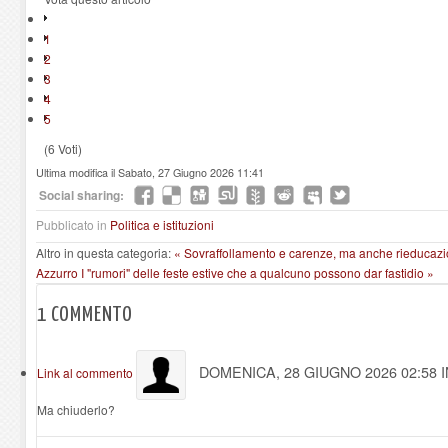
1
2
3
4
5
(6 Voti)
Ultima modifica il Sabato, 27 Giugno 2026 11:41
Social sharing:
Pubblicato in
Politica e istituzioni
Altro in questa categoria:
« Sovraffollamento e carenze, ma anche rieducazion
Azzurro
I "rumori" delle feste estive che a qualcuno possono dar fastidio »
1
COMMENTO
DOMENICA, 28 GIUGNO 2026 02:58
Link al commento
Ma chiuderlo?