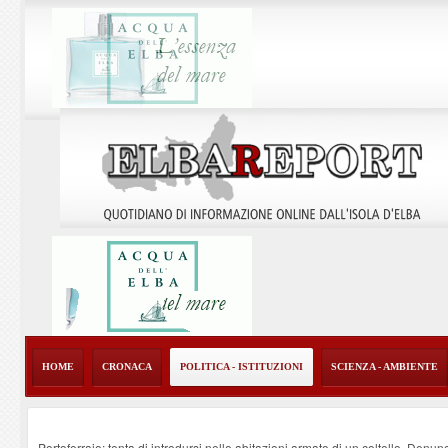
HOME
CRONACA
POLITICA - ISTITUZIONI
SCIENZA - AMBIENTE
Portoferraio: tenta di introdursi nelle abitazioni armato di un coltello. Denun