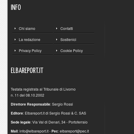
INFO
Chi siamo
Contatti
La redazione
Sostienici
Privacy Policy
Cookie Policy
ELBAREPORT.IT
Testata registrata al Tribunale di Livorno
n. 11 del 08.10.2002
Direttore Responsabile
: Sergio Rossi
Editore
: Elbareport.it di Sergio Rossi & C. SAS
Sede legale
: Via Val di Denari, 34 - Portoferraio
Mail
:
info@elbareport.it
-
Pec
:
elbareport@pec.it