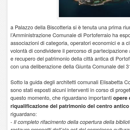
a Palazzo della Biscotteria si è tenuta una prima riu
l’Amministrazione Comunale di Portoferraio ha espos
associazioni di categoria, operatori economici e a cit
volontà di condividere il percorso di partecipazione a
e recupero del patrimonio della città antica di Port
con una deliberazione della Giunta Comunale del 31
Sotto la guida degli architetti comunali Elisabetta C
sono stati esposti alcuni interventi in corso di proge
questo momento, che riguardano importanti
opere 
riqualificazione del patrimonio del centro antico 
riguardano:
-
Il completo rifacimento della copertura della bibl
restauro prospetti dell’ala est del complesso cultura