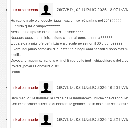
GIOVEDÌ, 02 LUGLIO 2026 18:07
INV
Link al commento
Ho capito male o di queste riqualificazioni se n'è parlato nel 2018?????
E in tutto questo tempo???????
Nessuno ha ripreso in mano la situazione????
Neppure questa amministrazione ci ha mai pensato prima??????
E quale data migliore per iniziare a discuterne se non il 30 giugno?????
È vero, nel primo semestre di quest'anno e negli anni passati ci sono stati 
risolti.....
Dovevano, appunto, ma tutto è lì nel limbo delle inutili chiacchiere e della po
Povera, povera Portoferraio!!!!!!
Bruna
GIOVEDÌ, 02 LUGLIO 2026 16:33
INV
Link al commento
Sarà meglio " restaurare" le strade dalle innumerevoli buche che ci sono. 
Con le macchine si rischia di trinciare le gomme, ma in moto o in scooter si ri
GIOVEDÌ, 02 LUGLIO 2026 15:22
INV
Link al commento