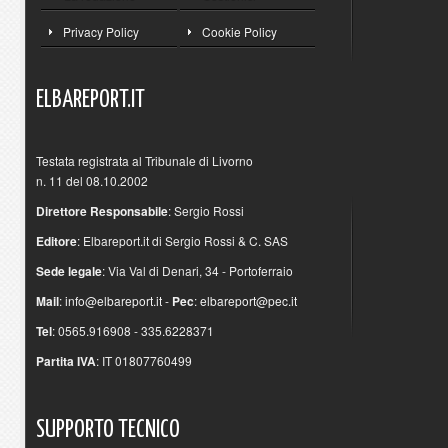
Privacy Policy
Cookie Policy
ELBAREPORT.IT
Testata registrata al Tribunale di Livorno
n. 11 del 08.10.2002
Direttore Responsabile
: Sergio Rossi
Editore
: Elbareport.it di Sergio Rossi & C. SAS
Sede legale
: Via Val di Denari, 34 - Portoferraio
Mail
:
info@elbareport.it
-
Pec
:
elbareport@pec.it
Tel
: 0565.916908 - 335.6228371
Partita IVA
: IT 01807760499
SUPPORTO
TECNICO