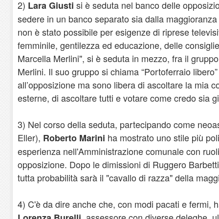
2)
si è seduta nel banco delle opposizio
Lara Giusti
sedere in un banco separato sia dalla maggioranza
non è stato possibile per esigenze di riprese televisi
femminile, gentilezza ed educazione, delle consiglie
Marcella Merlini", si è seduta in mezzo, fra il gruppo 
Merlini. Il suo gruppo si chiama “Portoferraio libero
all’opposizione ma sono libera di ascoltare la mia 
esterne, di ascoltare tutti e votare come credo sia g
3) Nel corso della seduta, partecipando come neoas
Eller),
ha mostrato uno stile più pol
Roberto Marini
esperienza nell'Amministrazione comunale con ruoli
opposizione. Dopo le dimissioni di Ruggero Barbett
tutta probabilità sarà il "cavallo di razza" della mag
4) C'è da dire anche che, con modi pacati e fermi, h
assessore con diverse deleghe, ul
Lorenza Burelli,