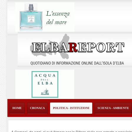
HOME
CRONACA
POLITICA - ISTITUZIONI
SCIENZA - AMBIENTE
A Carpani, da oggi, si può firmare per la Difesa civile non armata e nonviol