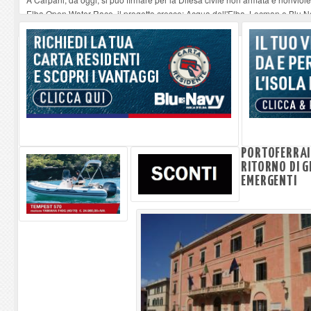
Elba Open Water Race, il progetto cresce: Acqua dell'Elba, Locman e Blu Nav
Serata musicale all'Oratorio di Santo Stefano alle Trane
-
07-08-2026
Stasera a Procchio il Quiz Musicale
-
07-08-2026
Francesco Guccini a Genova. La vodka e la focaccia
-
07-08-2026
PORTOFERRAIO
RITORNO DI GE
EMERGENTI