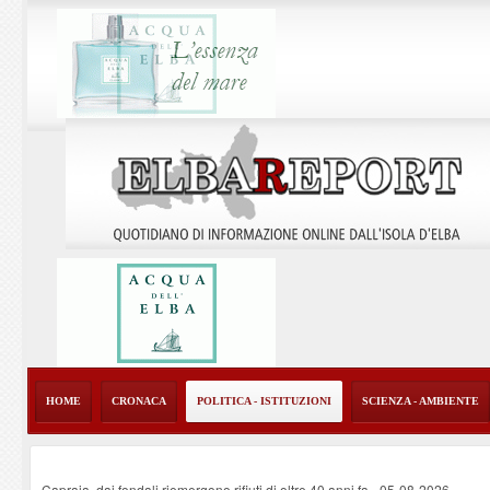
HOME
CRONACA
POLITICA - ISTITUZIONI
SCIENZA - AMBIENTE
Capraia, dai fondali riemergono rifiuti di oltre 40 anni fa
-
05-08-2026