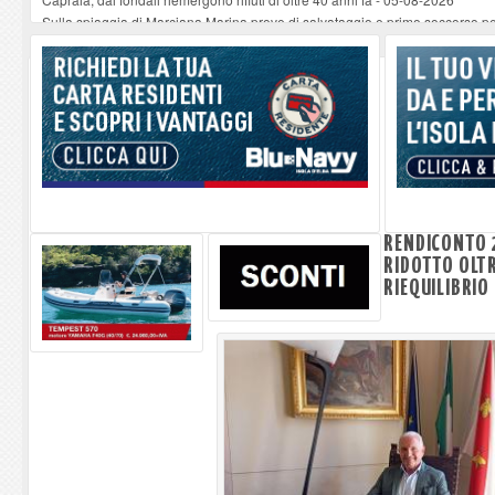
Sulla spiaggia di Marciana Marina prove di salvataggio e primo soccorso pe
Rotta Elba–Bali: il viaggio impossibile di Moira Lena Tassi approda al Mus
Il 9 e 11 agosto, due passeggiate alla scoperta di chiese, santi, antichi vigne
Danilo Casali, marinaio decorato dell’Elba e la straordinaria traversata con 
RENDICONTO 
RIDOTTO OLTR
RIEQUILIBRIO