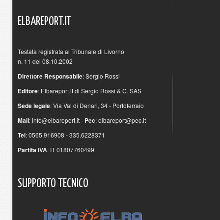
ELBAREPORT.IT
Testata registrata al Tribunale di Livorno
n. 11 del 08.10.2002
Direttore Responsabile
: Sergio Rossi
Editore
: Elbareport.it di Sergio Rossi & C. SAS
Sede legale
: Via Val di Denari, 34 - Portoferraio
Mail
:
info@elbareport.it
-
Pec
:
elbareport@pec.it
Tel
: 0565.916908 - 335.6228371
Partita IVA
: IT 01807760499
SUPPORTO
TECNICO