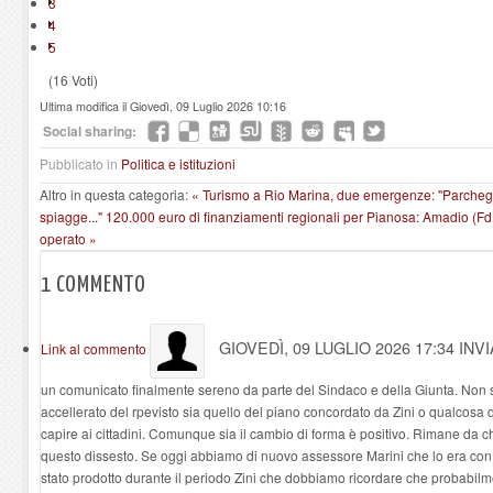
3
4
5
(16 Voti)
Ultima modifica il Giovedì, 09 Luglio 2026 10:16
Social sharing:
Pubblicato in
Politica e istituzioni
Altro in questa categoria:
« Turismo a Rio Marina, due emergenze: "Parcheggi
spiagge..."
120.000 euro di finanziamenti regionali per Pianosa: Amadio (FdI)
operato »
1
COMMENTO
GIOVEDÌ, 09 LUGLIO 2026 17:34
INV
Link al commento
un comunicato finalmente sereno da parte del Sindaco e della Giunta. Non si 
accellerato del rpevisto sia quello del piano concordato da Zini o qualcosa di
capire ai cittadini. Comunque sia il cambio di forma è positivo. Rimane da c
questo dissesto. Se oggi abbiamo di nuovo assessore Marini che lo era con
stato prodotto durante il periodo Zini che dobbiamo ricordare che probabilme