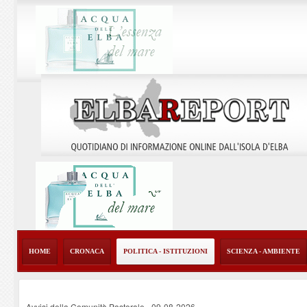
HOME
CRONACA
POLITICA - ISTITUZIONI
SCIENZA - AMBIENTE
Avvisi della Comunità Pastorale
-
09-08-2026