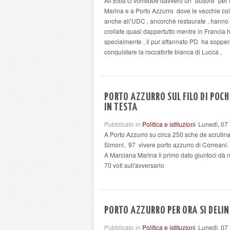
All’Elba ci vorrebbe davvero un “dottore” per i
Marina e a Porto Azzurro dove le vecchie col
anche all’UDC , ancorchè restaurate , hanno r
crollate quasi dappertutto mentre in Francia ha
specialmente , il pur affannato PD ha sopperi
conquistare la roccaforte bianca di Lucca .
PORTO AZZURRO SUL FILO DI POCHI
IN TESTA
Pubblicato in
Politica e istituzioni
Lunedì, 07
A Porto Azzurro su circa 250 sche de scrutinat
Simoni, 97 vivere porto azzurro di Correani.
A Marciana Marina il primo dato giuntoci dà n
70 voti sull'avversario
PORTO AZZURRO PER ORA SI DELIN
Pubblicato in
Politica e istituzioni
Lunedì, 07