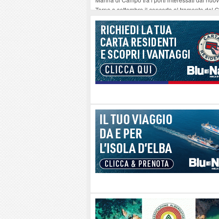
Torna a settembre il concerto al tramonto del
Al Teatrino delle Suore la presentazione di ‘Err
Un'ennesima lamentela di chi soffre per il deg
Raccolta rifiuti a Rio Marina, nuova segnalazio