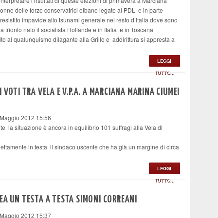
nterpretare i risultati di queste elezioni di primavera a Marciana
onne delle forze conservatrici elbane legate al PDL e in parte
esistito impavide allo tsunami generale nel resto d’Italia dove sono
 trionfo nato il socialista Hollande e in Italia e in Toscana
to al qualunquismo dilagante alla Grillo e addirittura si appresta a
LEGGI
TUTTO...
 VOTI TRA VELA E V.P.A. A MARCIANA MARINA CIUMEI
 Maggio 2012 15:56
e la situazione è ancora in equilibrio 101 suffragi alla Vela di
ettamente in testa il sindaco uscente che ha già un margine di circa
LEGGI
TUTTO...
EA UN TESTA A TESTA SIMONI CORREANI
 Maggio 2012 15:37