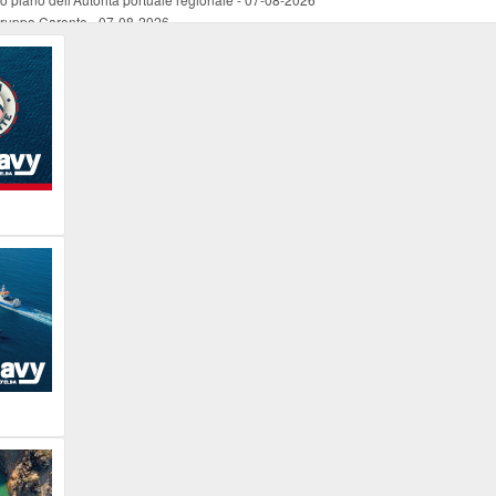
 Gruppo Caronte
-
07-08-2026
ori con la E maiuscola’ di Claudia Camilletti
-
07-08-2026
rado urbano nel centro storico ferajese
-
07-08-2026
ne di disservizi
-
07-08-2026