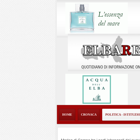
HOME
CRONACA
POLITICA - ISTITUZI
Marina di Campo tra i porti interessati dal nuo