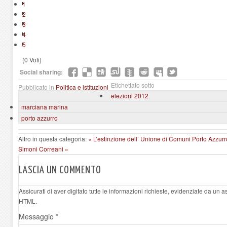
1
2
3
4
5
(0 Voti)
Social sharing:
Etichettato sotto
Pubblicato in
Politica e istituzioni
elezioni 2012
marciana marina
porto azzurro
Altro in questa categoria:
« L’estinzione dell’ Unione di Comuni
Porto Azzurro
Simoni Correani »
LASCIA UN COMMENTO
Assicurati di aver digitato tutte le informazioni richieste, evidenziate da un 
HTML.
Messaggio *