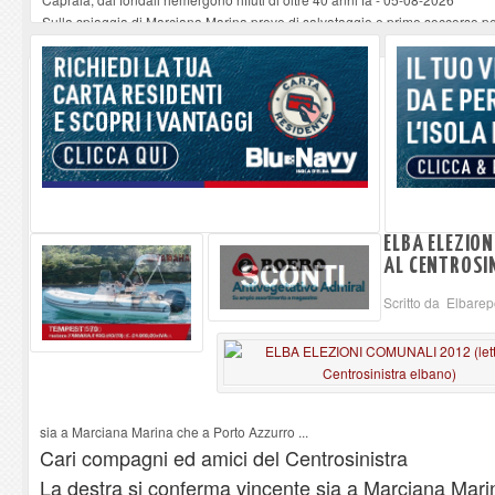
Sulla spiaggia di Marciana Marina prove di salvataggio e primo soccorso pe
Rotta Elba–Bali: il viaggio impossibile di Moira Lena Tassi approda al Mus
Il 9 e 11 agosto, due passeggiate alla scoperta di chiese, santi, antichi vigne
Danilo Casali, marinaio decorato dell’Elba e la straordinaria traversata con 
ELBA ELEZION
AL CENTROSI
Scritto da Elbarep
sia a Marciana Marina che a Porto Azzurro ...
Cari compagni ed amici del Centrosinistra
La destra si conferma vincente sia a Marciana Mari