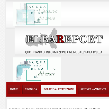
HOME
CRONACA
POLITICA - ISTITUZIONI
SCIENZA - AMBIENTE
Capraia, dai fondali riemergono rifiuti di oltre 40 anni fa
-
05-08-2026