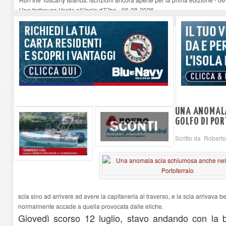
Una tartaruga Verde all’Isola d’Elba
-
06-08-2026
Furgone in fiamme a Capoliveri, illeso il conducente
-
06-08-2026
Campo: chiusura della biblioteca comunale in occasione del Santo Patrono
A Carpani si apre la Festa di Liberazione: il programma della prima serata
UNA ANOMALA
GOLFO DI PO
Scritto da Roberto
scia sino ad arrivare ad avere la capitaneria al traverso, e la scia arrivava b
normalmente accade a quella provocata dalle eliche.
Giovedì scorso 12 luglio, stavo andando con la b