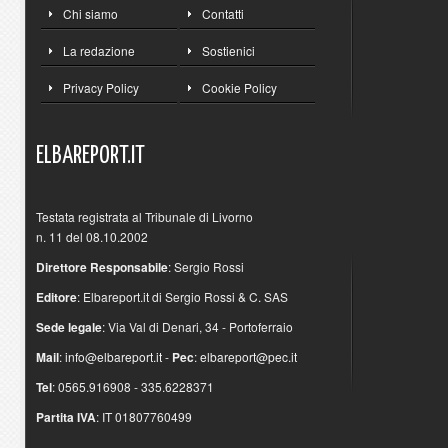
Chi siamo
Contatti
La redazione
Sostienici
Privacy Policy
Cookie Policy
ELBAREPORT.IT
Testata registrata al Tribunale di Livorno
n. 11 del 08.10.2002
Direttore Responsabile
: Sergio Rossi
Editore
: Elbareport.it di Sergio Rossi & C. SAS
Sede legale
: Via Val di Denari, 34 - Portoferraio
Mail
:
info@elbareport.it
-
Pec
:
elbareport@pec.it
Tel
: 0565.916908 - 335.6228371
Partita IVA
: IT 01807760499