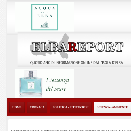
HOME
CRONACA
POLITICA - ISTITUZIONI
SCIENZA - AMBIENTE
Portoferraio: tenta di introdursi nelle abitazioni armato di un coltello. Denun