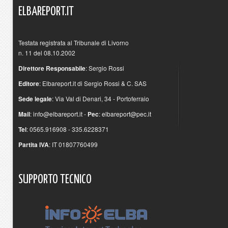
ELBAREPORT.IT
Testata registrata al Tribunale di Livorno
n. 11 del 08.10.2002
Direttore Responsabile
: Sergio Rossi
Editore
: Elbareport.it di Sergio Rossi & C. SAS
Sede legale
: Via Val di Denari, 34 - Portoferraio
Mail
:
info@elbareport.it
-
Pec
:
elbareport@pec.it
Tel
: 0565.916908 - 335.6228371
Partita IVA
: IT 01807760499
SUPPORTO
TECNICO