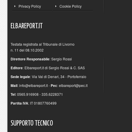
Privacy Policy
Cookie Policy
ELBAREPORT.IT
Testata registrata al Tribunale di Livorno
n. 11 del 08.10.2002
Direttore Responsabile
: Sergio Rossi
Editore
: Elbareport.it di Sergio Rossi & C. SAS
Sede legale
: Via Val di Denari, 34 - Portoferraio
Mail
:
info@elbareport.it
-
Pec
:
elbareport@pec.it
Tel
: 0565.916908 - 335.6228371
Partita IVA
: IT 01807760499
SUPPORTO
TECNICO