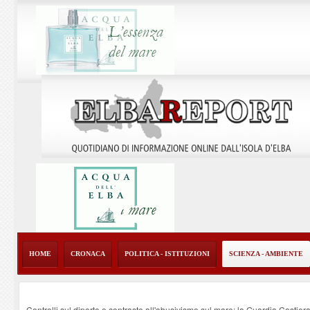
HOME
CRONACA
POLITICA - ISTITUZIONI
SCIENZA - AMBIENTE
Controlli sul diporto e contrasto all'abusivismo sul mare: la Guardia Costier