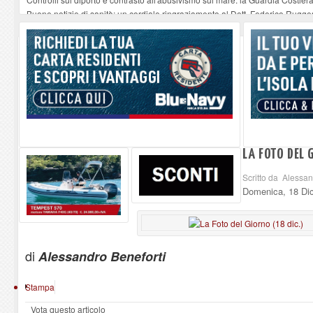
Buone notizie di sanità: un cordiale ringraziamento al Dott. Federico Rugger
Altiero Spinelli e Ursula Hirschmann all'Elba: riaffiora una testimonianza de
Capoliveri, potenziata la pulizia dei bordi stradali
-
07-08-2026
Marina di Campo tra i porti interessati dal nuovo piano dell'Autorità portual
LA FOTO DEL 
Scritto da Alessan
Domenica, 18 Di
di
Alessandro Beneforti
Stampa
Vota questo articolo