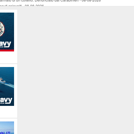
nuti coinvolti
-
08-08-2026
come esercizio del dubbio
-
08-08-2026
 e Legambiente
-
08-08-2026
tevoli disagi ai lavoratori marittimi e alle aziende
-
08-08-2026