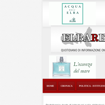
HOME
CRONACA
POLITICA - ISTITUZI
Portoferraio: tenta di introdursi nelle abitazion