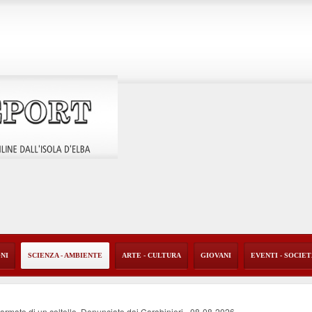
ONI
SCIENZA - AMBIENTE
ARTE - CULTURA
GIOVANI
EVENTI - SOCIE
i armato di un coltello. Denunciato dai Carabinieri
-
08-08-2026