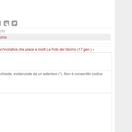
otto
iorno
 un'iniziativa che piace a molti
La Foto del Giorno (17 gen.) »
 richieste, evidenziate da un asterisco (*). Non è consentito codice