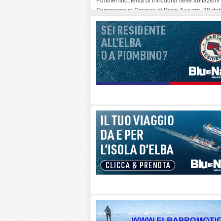
Sommossa al Carcere di Porto Azzurro, 30 dete
“Diamanti all’Inferno nell’infinito” e il teatro 
Mola ripulita dagli scout Agesci della Valsusa
La grave carenza di medici Usmaf sta creando no