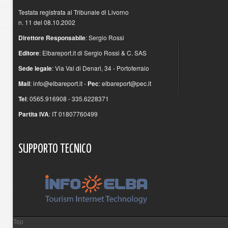
Testata registrata al Tribunale di Livorno
n. 11 del 08.10.2002
Direttore Responsabile
: Sergio Rossi
Editore
: Elbareport.it di Sergio Rossi & C. SAS
Sede legale
: Via Val di Denari, 34 - Portoferraio
Mail
:
info@elbareport.it
-
Pec
:
elbareport@pec.it
Tel
: 0565.916908 - 335.6228371
Partita IVA
: IT 01807760499
SUPPORTO
TECNICO
Top