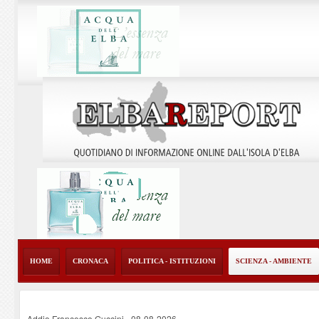
HOME
CRONACA
POLITICA - ISTITUZIONI
SCIENZA - AMBIENTE
Addio Francesco Guccini
-
08-08-2026