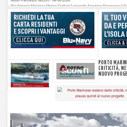
Per Armonie Marciana Marina Festival il concerto American Dream con il 
Disservizi nella raccolta rifiuti a Rio Marina, la nota di ESA
-
08-08-2026
Domenica il Sand Art Show a Portoferraio
-
08-08-2026
Gestione dello stadio “Mario Giannoni”, siglata la convenzione tra Comune
PORTO MARIN
CRITICITÀ, N
NUOVO PROG