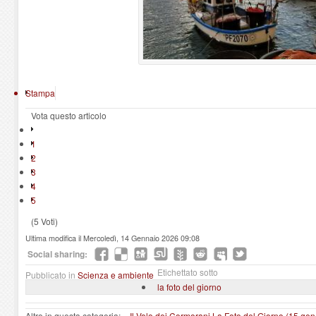
Stampa
Vota questo articolo
1
2
3
4
5
(5 Voti)
Ultima modifica il Mercoledì, 14 Gennaio 2026 09:08
Social sharing:
Etichettato sotto
Pubblicato in
Scienza e ambiente
la foto del giorno
Altro in questa categoria:
« Il Volo dei Cormorani
La Foto del Giorno (15 gen.