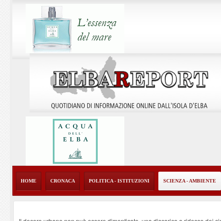
HOME
CRONACA
POLITICA - ISTITUZIONI
SCIENZA - AMBIENTE
Il decoro urbano non può essere dimenticato, una discarica a ridosso dei ci