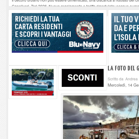
Capoliveri, Tari 2026. Nuovo regolamento e tariffe rimodulate: nessun aume
Quando la sanità funziona: il ringraziamento di un paziente a medici e infer
“Un paese, una storia”, Capoliveri racconta Capoliveri
-
10-08-2026
Tutto esaurito a Marciana per Eros degli Elba Music Awards
-
10-08-2026
LA FOTO DEL 
Scritto da Andrea 
Mercoledì, 14 Ge