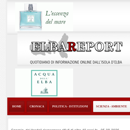
HOME
CRONACA
POLITICA - ISTITUZIONI
SCIENZA - AMBIENTE
Capraia, dai fondali riemergono rifiuti di oltre 40 anni fa
-
05-08-2026