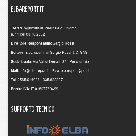
ELBAREPORT.IT
Testata registrata al Tribunale di Livorno
n. 11 del 08.10.2002
Direttore Responsabile
: Sergio Rossi
Editore
: Elbareport.it di Sergio Rossi & C. SAS
Sede legale
: Via Val di Denari, 34 - Portoferraio
Mail
:
info@elbareport.it
-
Pec
:
elbareport@pec.it
Tel
: 0565.916908 - 335.6228371
Partita IVA
: IT 01807760499
SUPPORTO
TECNICO