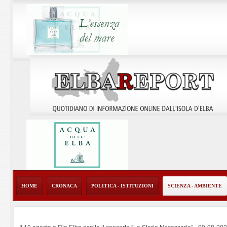
HOME
CRONACA
POLITICA - ISTITUZIONI
SCIENZA - AMBIENTE
Il 10 agosto a Rio Elba ospita il concerto “Le Storie Necessarie”
-
09-08-20