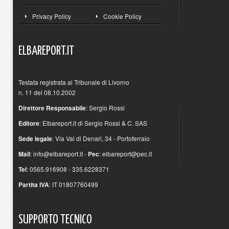
Privacy Policy
Cookie Policy
ELBAREPORT.IT
Testata registrata al Tribunale di Livorno
n. 11 del 08.10.2002
Direttore Responsabile
: Sergio Rossi
Editore
: Elbareport.it di Sergio Rossi & C. SAS
Sede legale
: Via Val di Denari, 34 - Portoferraio
Mail
:
info@elbareport.it
-
Pec
:
elbareport@pec.it
Tel
: 0565.916908 - 335.6228371
Partita IVA
: IT 01807760499
SUPPORTO
TECNICO