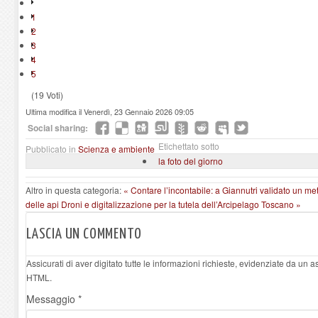
1
2
3
4
5
(19 Voti)
Ultima modifica il Venerdì, 23 Gennaio 2026 09:05
Social sharing:
Etichettato sotto
Pubblicato in
Scienza e ambiente
la foto del giorno
Altro in questa categoria:
« Contare l’incontabile: a Giannutri validato un me
delle api
Droni e digitalizzazione per la tutela dell’Arcipelago Toscano »
LASCIA UN COMMENTO
Assicurati di aver digitato tutte le informazioni richieste, evidenziate da un 
HTML.
Messaggio *