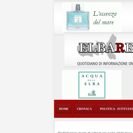
HOME
CRONACA
POLITICA - ISTITUZI
Portoferraio: tenta di introdursi nelle abitazion