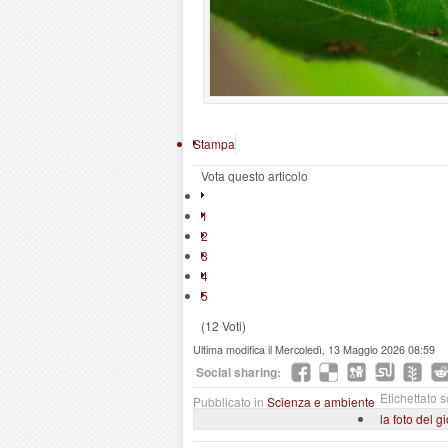
Stampa
Vota questo articolo
1
2
3
4
5
(12 Voti)
Ultima modifica il Mercoledì, 13 Maggio 2026 08:59
Social sharing:
Etichettato s
Pubblicato in
Scienza e ambiente
la foto del g