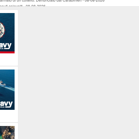
nuti coinvolti
-
08-08-2026
come esercizio del dubbio
-
08-08-2026
 e Legambiente
-
08-08-2026
tevoli disagi ai lavoratori marittimi e alle aziende
-
08-08-2026