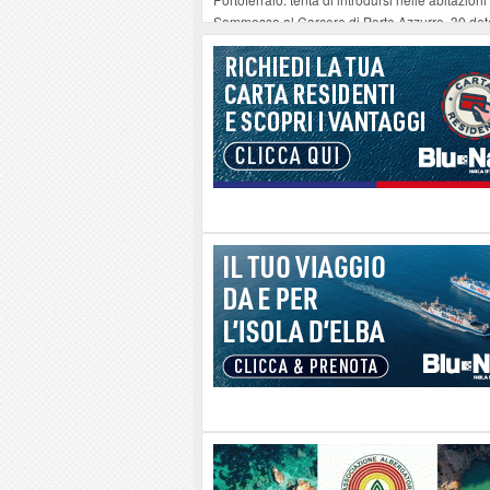
Sommossa al Carcere di Porto Azzurro, 30 dete
“Diamanti all’Inferno nell’infinito” e il teatro 
Mola ripulita dagli scout Agesci della Valsusa
La grave carenza di medici Usmaf sta creando no