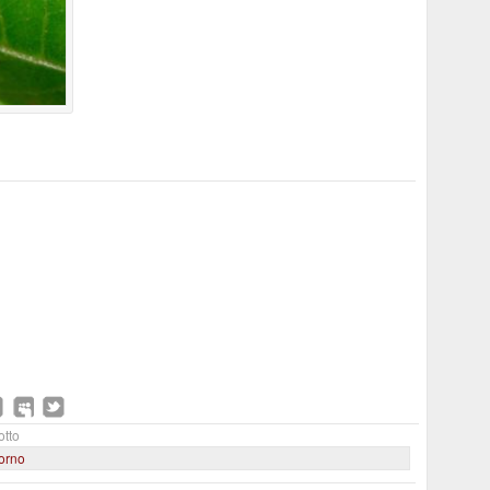
otto
iorno