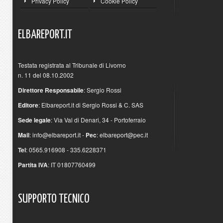
Privacy Policy
Cookie Policy
ELBAREPORT.IT
Testata registrata al Tribunale di Livorno
n. 11 del 08.10.2002
Direttore Responsabile
: Sergio Rossi
Editore
: Elbareport.it di Sergio Rossi & C. SAS
Sede legale
: Via Val di Denari, 34 - Portoferraio
Mail
:
info@elbareport.it
-
Pec
:
elbareport@pec.it
Tel
: 0565.916908 - 335.6228371
Partita IVA
: IT 01807760499
SUPPORTO
TECNICO