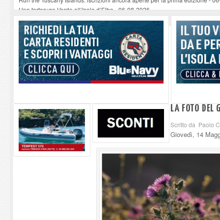
Una tartaruga Verde all’Isola d’Elba
-
06-08-2026
Furgone in fiamme a Capoliveri, illeso il conducente
-
06-08-2026
Campo: chiusura della biblioteca comunale in occasione del Santo Patrono
A Carpani si apre la Festa di Liberazione: il programma della prima serata
LA FOTO DEL 
Scritto da Paolo 
Giovedì, 14 Magg