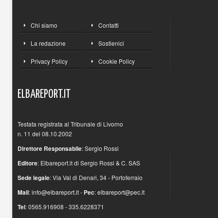
Chi siamo
Contatti
La redazione
Sostienici
Privacy Policy
Cookie Policy
ELBAREPORT.IT
Testata registrata al Tribunale di Livorno
n. 11 del 08.10.2002
Direttore Responsabile
: Sergio Rossi
Editore
: Elbareport.it di Sergio Rossi & C. SAS
Sede legale
: Via Val di Denari, 34 - Portoferraio
Mail
:
info@elbareport.it
-
Pec
:
elbareport@pec.it
Tel
: 0565.916908 - 335.6228371