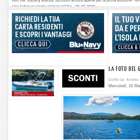
Una tartaruga Verde all’Isola d’Elba
-
06-08-2026
Furgone in fiamme a Capoliveri, illeso il conducente
-
06-08-2026
Campo: chiusura della biblioteca comunale in occasione del Santo Patrono
A Carpani si apre la Festa di Liberazione: il programma della prima serata
LA FOTO DEL 
Scritto da Andrea 
Mercoledì, 20 Ma