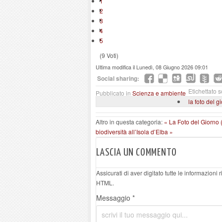
1
2
3
4
5
(9 Voti)
Ultima modifica il Lunedì, 08 Giugno 2026 09:01
Social sharing:
Etichettato s
Pubblicato in
Scienza e ambiente
la foto del g
Altro in questa categoria:
« La Foto del Giorno 
biodiversità all’Isola d’Elba »
LASCIA UN COMMENTO
Assicurati di aver digitato tutte le informazioni
HTML.
Messaggio *