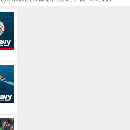
rte per la prima edizione
-
06-08-2026
026
ucente
-
06-08-2026