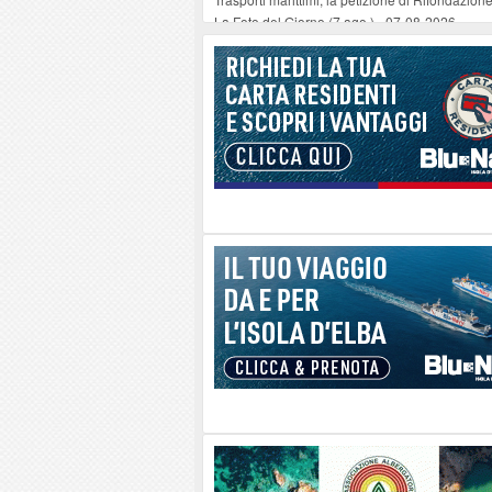
La Foto del Giorno (7 ago.)
-
07-08-2026
Run the Tuscany Islands: iscrizioni ancora ape
Una tartaruga Verde all’Isola d’Elba
-
06-08-2
Furgone in fiamme a Capoliveri, illeso il cond