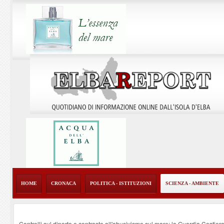
HOME
CRONACA
POLITICA - ISTITUZIONI
SCIENZA - AMBIENTE
Controlli sul diporto e contrasto all'abusivismo sul mare: la Guardia Costier