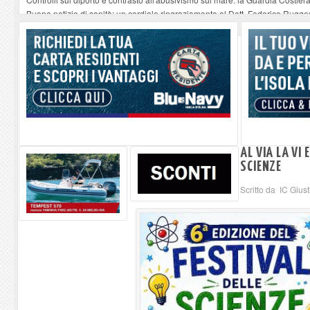
Buone notizie di sanità: un cordiale ringraziamento al Dott. Federico Rugger
Altiero Spinelli e Ursula Hirschmann all'Elba: riaffiora una testimonianza de
Capoliveri, potenziata la pulizia dei bordi stradali
-
07-08-2026
Marina di Campo tra i porti interessati dal nuovo piano dell'Autorità portual
AL VIA LA VI 
SCIENZE
Scritto da IC Giust