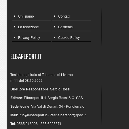
Chi siamo
Contatti
La redazione
Sostienici
Privacy Policy
Cookie Policy
ELBAREPORT.IT
Testata registrata al Tribunale di Livorno
n. 11 del 08.10.2002
Direttore Responsabile
: Sergio Rossi
Editore
: Elbareport.it di Sergio Rossi & C. SAS
Sede legale
: Via Val di Denari, 34 - Portoferraio
Mail
:
info@elbareport.it
-
Pec
:
elbareport@pec.it
Tel
: 0565.916908 - 335.6228371