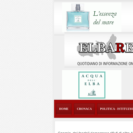
HOME
CRONACA
POLITICA - ISTITUZI
Capraia, dai fondali riemergono rifiuti di oltre 