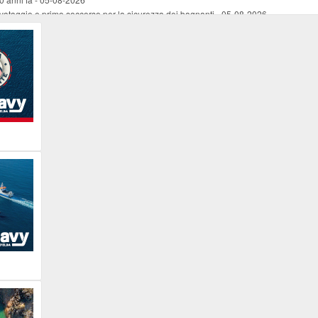
vataggio e primo soccorso per la sicurezza dei bagnanti
-
05-08-2026
ira Lena Tassi approda al Museo Bolano
-
05-08-2026
i chiese, santi, antichi vigneti e mulini
-
05-08-2026
 straordinaria traversata con la nave “Pietro Orseolo”
-
05-08-2026