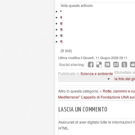
Vota questo articolo
1
2
3
4
5
(9 Voti)
Ultima modifica il Giovedì, 11 Giugno 2026 09:11
Social sharing:
Etichettato s
Pubblicato in
Scienza e ambiente
la foto del g
Altro in questa categoria:
« Rotte, cammini e cul
Mediterranei”
L’appello di Fondazione UNA sul 
LASCIA UN COMMENTO
Assicurati di aver digitato tutte le informazioni
HTML.