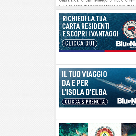
Sulla spiaggia di Marciana Marina prove di sal
Rotta Elba–Bali: il viaggio impossibile di Mo
Il 9 e 11 agosto, due passeggiate alla scoperta d
Danilo Casali, marinaio decorato dell’Elba e la