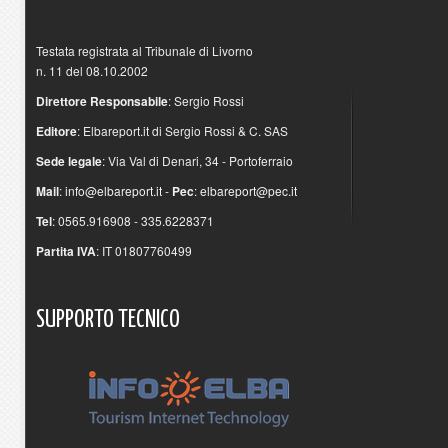
Testata registrata al Tribunale di Livorno
n. 11 del 08.10.2002
Direttore Responsabile
: Sergio Rossi
Editore
: Elbareport.it di Sergio Rossi & C. SAS
Sede legale
: Via Val di Denari, 34 - Portoferraio
Mail
:
info@elbareport.it
-
Pec
:
elbareport@pec.it
Tel
: 0565.916908 - 335.6228371
Partita IVA
: IT 01807760499
SUPPORTO
TECNICO