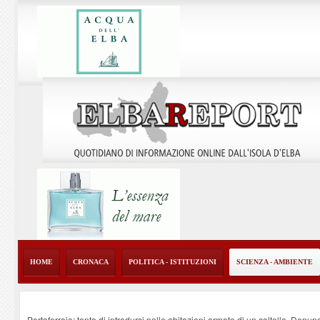
HOME
CRONACA
POLITICA - ISTITUZIONI
SCIENZA - AMBIENTE
Portoferraio: tenta di introdursi nelle abitazioni armato di un coltello. Denun