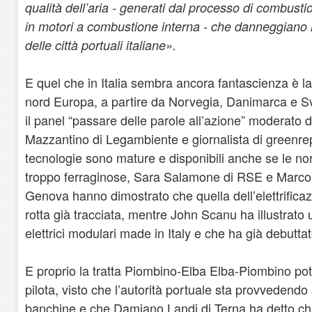
qualità dell’aria - generati dal processo di combusti
in motori a combustione interna - che danneggiano l
delle città portuali italiane».
E quel che in Italia sembra ancora fantascienza è la
nord Europa, a partire da Norvegia, Danimarca e S
il panel “passare delle parole all’azione” moderato
Mazzantino di Legambiente e giornalista di greenrepor
tecnologie sono mature e disponibili anche se le no
troppo ferraginose, Sara Salamone di RSE e Marco G
Genova hanno dimostrato che quella dell’elettrificaz
rotta già tracciata, mentre John Scanu ha illustrato u
elettrici modulari made in Italy e che ha già debutta
E proprio la tratta Piombino-Elba Elba-Piombino potr
pilota, visto che l’autorità portuale sta provvedendo a
banchine e che Damiano Landi di Terna ha detto ch