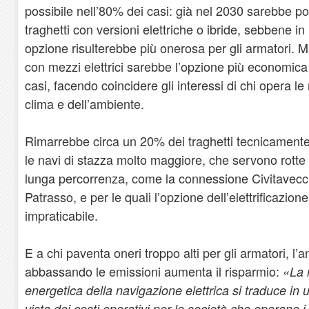
possibile nell’80% dei casi: già nel 2030 sarebbe pos
traghetti con versioni elettriche o ibride, sebbene i
opzione risulterebbe più onerosa per gli armatori. M
con mezzi elettrici sarebbe l’opzione più economica 
casi, facendo coincidere gli interessi di chi opera le 
clima e dell’ambiente.
Rimarrebbe circa un 20% dei traghetti tecnicamente i
le navi di stazza molto maggiore, che servono rotte n
lunga percorrenza, come la connessione Civitavecc
Patrasso, e per le quali l’opzione dell’elettrificazione
impraticabile.
E a chi paventa oneri troppo alti per gli armatori, l’
abbassando le emissioni aumenta il risparmio:
«La 
energetica della navigazione elettrica si traduce in 
vista dei costi operativi per le società che operano i 