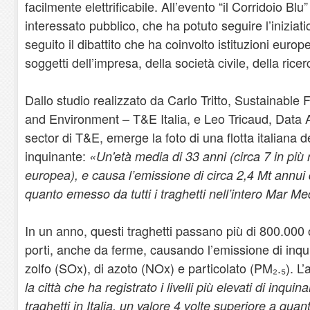
facilmente elettrificabile. All’evento “il Corridoio Blu
interessato pubblico, che ha potuto seguire l’iniziat
seguito il dibattito che ha coinvolto istituzioni europ
soggetti dell’impresa, della società civile, della rice
Dallo studio realizzato da Carlo Tritto, Sustainable
and Environment – T&E Italia, e Leo Tricaud, Data A
sector di T&E, emerge la foto di una flotta italiana d
inquinante:
«Un'età media di 33 anni (circa 7 in più 
europea), e causa l’emissione di circa 2,4 Mt annui 
quanto emesso da tutti i traghetti nell’intero Mar Me
In un anno, questi traghetti passano più di 800.000 
porti, anche da ferme, causando l’emissione di inqui
zolfo (SOx), di azoto (NOx) e particolato (PM₂.₅). L’a
la città che ha registrato i livelli più elevati di in
traghetti in Italia, un valore 4 volte superiore a q