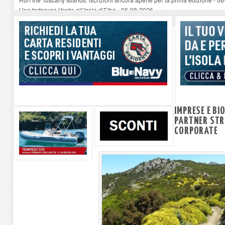
Una tartaruga Verde all’Isola d’Elba
-
06-08-2026
Furgone in fiamme a Capoliveri, illeso il conducente
-
06-08-2026
Campo: chiusura della biblioteca comunale in occasione del Santo Patrono
A Carpani si apre la Festa di Liberazione: il programma della prima serata
IMPRESE E BI
PARTNER STR
CORPORATE