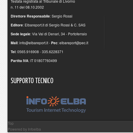
Testata registrata al Tribunale di Livorno
n. 11 del 08.10.2002
Direttore Responsabile
: Sergio Rossi
Editore
: Elbareport.it di Sergio Rossi & C. SAS
Sede legale
: Via Val di Denari, 34 - Portoferraio
Mail
:
info@elbareport.it
-
Pec
:
elbareport@pec.it
Tel
: 0565.916908 - 335.6228371
Partita IVA
: IT 01807760499
SUPPORTO
TECNICO
Top
Powered by
Infoelba