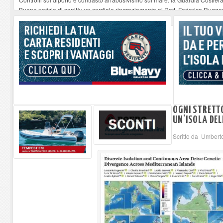
Buone notizie di sanità: un cordiale ringraziamento al Dott. Federico Rugger
Altiero Spinelli e Ursula Hirschmann all'Elba: riaffiora una testimonianza de
Capoliveri, potenziata la pulizia dei bordi stradali
-
07-08-2026
Marina di Campo tra i porti interessati dal nuovo piano dell'Autorità portual
OGNI STRETT
UN'ISOLA DEL
Scritto da Umbert