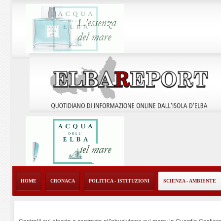
HOME
CRONACA
POLITICA - ISTITUZIONI
SCIENZA - AMBIENTE
Controlli sul diporto e contrasto all'abusivismo sul mare: la Guardia Costier