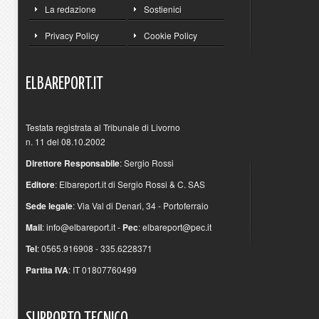
La redazione
Sostienici
Privacy Policy
Cookie Policy
ELBAREPORT.IT
Testata registrata al Tribunale di Livorno
n. 11 del 08.10.2002
Direttore Responsabile
: Sergio Rossi
Editore
: Elbareport.it di Sergio Rossi & C. SAS
Sede legale
: Via Val di Denari, 34 - Portoferraio
Mail
:
info@elbareport.it
-
Pec
:
elbareport@pec.it
Tel
: 0565.916908 - 335.6228371
Partita IVA
: IT 01807760499