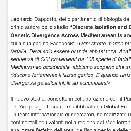
Leonardo Dapporto, del dipartimento di biologia dell’
primo autore dello studio
“Discrete Isolation and
Genetic Divergence Across Mediterranean Islan
sulla sua pagina Facebook:
«Ogni stretto marino può
farfalle. Deve solo essere grande abbastanza. Anal
sequenze di COI provenienti da 105 specie di farfalle
Mediterraneo occidentale, abbiamo scoperto che anc
riducono fortemente il flusso genico. E quando un'i
divergenza genetica inizia ad accumularsi».
Il nuovo studio, condotto in collaborazione con il P
dell'Arcipelago Toscano e pubblicato su Global Ec
un team internazionale di ricercatori, ha realizzato 
continentali equivalenti nella regione del Mediterra
analizzare l'effetto dell'area, dell'isolamento e delle