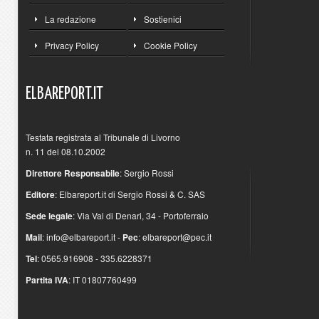
La redazione
Sostienici
Privacy Policy
Cookie Policy
ELBAREPORT.IT
Testata registrata al Tribunale di Livorno
n. 11 del 08.10.2002
Direttore Responsabile
: Sergio Rossi
Editore
: Elbareport.it di Sergio Rossi & C. SAS
Sede legale
: Via Val di Denari, 34 - Portoferraio
Mail
:
info@elbareport.it
-
Pec
:
elbareport@pec.it
Tel
: 0565.916908 - 335.6228371
Partita IVA
: IT 01807760499