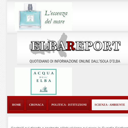
HOME
CRONACA
POLITICA - ISTITUZIONI
SCIENZA - AMBIENTE
Controlli sul diporto e contrasto all'abusivismo sul mare: la Guardia Costier