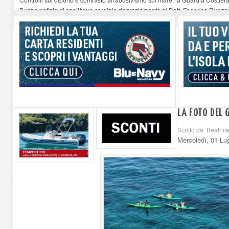
Buone notizie di sanità: un cordiale ringraziamento al Dott. Federico Rugger
Altiero Spinelli e Ursula Hirschmann all'Elba: riaffiora una testimonianza de
Capoliveri, potenziata la pulizia dei bordi stradali
-
07-08-2026
Marina di Campo tra i porti interessati dal nuovo piano dell'Autorità portual
LA FOTO DEL 
Scritto da Beatrice
Mercoledì, 01 Lu